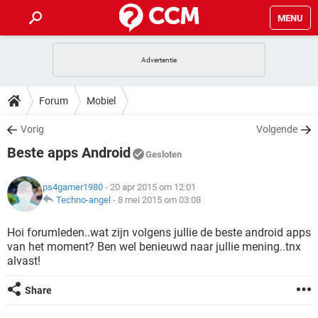
MENU
HOME
VIDEOBELLEN
GAMES
HOW-TO
Forum
Mobiel
INSTAGRAM
WINDOWS 10
VIDEOBELLEN
GAMES
DOWNLOADS
Vorig
Volgende
NETFLIX
CORONAVIRUS
INSTAGRAM
WINDOWS 10
Beste apps Android
GRATIS
VIDEOBELLEN
SNAPCHAT
GAMES
Gesloten
FORUM
NETFLIX
CORONAVIRUS
TIKTOK
INSTAGRAM
WINDOWS 10
ps4gamer1980
- 20 apr 2015 om 12:01
GRATIS
VIDEOBELLEN
SNAPCHAT
GAMES
ARTIKELEN
Techno-angel
-
8 mei 2015 om 03:08
NETFLIX
CORONAVIRUS
TIKTOK
INSTAGRAM
WINDOWS 10
GRATIS
VIDEOBELLEN
SNAPCHAT
GAMES
Hoi forumleden..wat zijn volgens jullie de beste android apps
NETFLIX
CORONAVIRUS
van het moment? Ben wel benieuwd naar jullie mening..tnx
TIKTOK
INSTAGRAM
WINDOWS 10
alvast!
GRATIS
SNAPCHAT
NETFLIX
CORONAVIRUS
TIKTOK
Share
GRATIS
SNAPCHAT