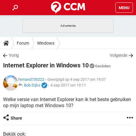
MENU
HOME
VIDEOBELLEN
GAMES
HOW-TO
Forum
Windows
INSTAGRAM
WINDOWS 10
VIDEOBELLEN
GAMES
DOWNLOADS
Vorig
Volgende
NETFLIX
CORONAVIRUS
INSTAGRAM
WINDOWS 10
Internet Explorer in Windows 10
GRATIS
VIDEOBELLEN
SNAPCHAT
GAMES
Gesloten
FORUM
NETFLIX
CORONAVIRUS
TIKTOK
INSTAGRAM
WINDOWS 10
fernand730222
- Gewijzigd op 4 sep 2017 om 19:07
GRATIS
VIDEOBELLEN
SNAPCHAT
GAMES
ARTIKELEN
Bob Dijks
-
4 sep 2017 om 19:11
NETFLIX
CORONAVIRUS
TIKTOK
INSTAGRAM
WINDOWS 10
GRATIS
VIDEOBELLEN
SNAPCHAT
GAMES
Welke versie van Internet Explorer kan ik het beste gebruiken
NETFLIX
CORONAVIRUS
op mijn laptop met Windows 10?
TIKTOK
INSTAGRAM
WINDOWS 10
GRATIS
SNAPCHAT
NETFLIX
CORONAVIRUS
Share
TIKTOK
GRATIS
SNAPCHAT
Bekijk ook: