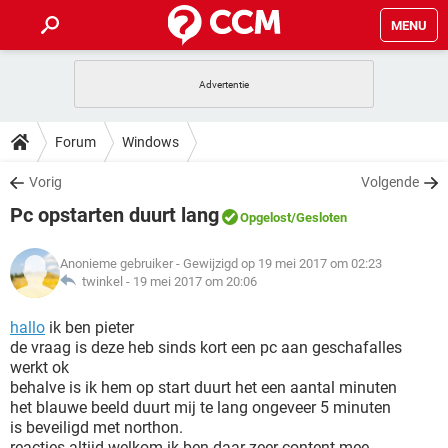
MENU
HOME
VIDEOBELLEN
GAMES
HOW-TO
Forum
Windows
INSTAGRAM
WINDOWS 10
VIDEOBELLEN
GAMES
DOWNLOADS
Vorig
Volgende
NETFLIX
CORONAVIRUS
INSTAGRAM
WINDOWS 10
Pc opstarten duurt lang
GRATIS
VIDEOBELLEN
SNAPCHAT
GAMES
Opgelost
/Gesloten
FORUM
NETFLIX
CORONAVIRUS
TIKTOK
INSTAGRAM
WINDOWS 10
Anonieme gebruiker
- Gewijzigd op 19 mei 2017 om 02:23
GRATIS
VIDEOBELLEN
SNAPCHAT
GAMES
ARTIKELEN
twinkel -
19 mei 2017 om 20:06
NETFLIX
CORONAVIRUS
TIKTOK
INSTAGRAM
WINDOWS 10
GRATIS
VIDEOBELLEN
SNAPCHAT
GAMES
hallo
ik ben pieter
NETFLIX
CORONAVIRUS
de vraag is deze heb sinds kort een pc aan geschafalles
TIKTOK
INSTAGRAM
WINDOWS 10
werkt ok
GRATIS
SNAPCHAT
behalve is ik hem op start duurt het een aantal minuten
NETFLIX
CORONAVIRUS
TIKTOK
het blauwe beeld duurt mij te lang ongeveer 5 minuten
GRATIS
SNAPCHAT
is beveiligd met northon.
reacties altijd welkom ik ben daar zeer content mee