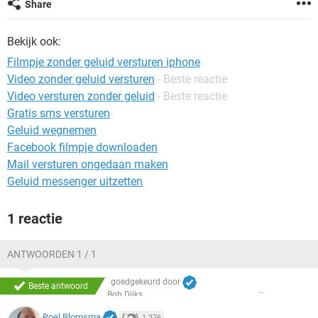
Share
TIKTOK
Bekijk ook:
Filmpje zonder geluid versturen iphone
Video zonder geluid versturen
- Beste reactie
Video versturen zonder geluid
- Beste reactie
Gratis sms versturen
Geluid wegnemen
Facebook filmpje downloaden
Mail versturen ongedaan maken
Geluid messenger uitzetten
1 reactie
ANTWOORDEN 1 / 1
goedgekeurd door
Beste antwoord
Bob Dijks
Roel Blomsma
1.376