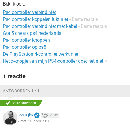
TIKTOK
Bekijk ook:
Ps4 controller verbind niet
Ps4 controller koppelen lukt niet
- Beste reactie
Ps4 controller verbind niet met kabel
- Beste reactie
Gta 5 cheats ps4 nederlands
Ps4 controller knoppen
Ps4 controller op ps5
De PlayStation 4-controller werkt niet
Het x-knopje van mijn PS4-controller doet het niet
✓
1 reactie
ANTWOORDEN 1 / 1
Beste antwoord
Bob Dijks
7.802
7 mrt 2017 om 23:07