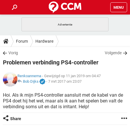
MENU
HOME
VIDEOBELLEN
GAMES
HOW-TO
Forum
Hardware
INSTAGRAM
WINDOWS 10
VIDEOBELLEN
GAMES
DOWNLOADS
Vorig
Volgende
NETFLIX
CORONAVIRUS
INSTAGRAM
WINDOWS 10
Problemen verbinding PS4-controller
GRATIS
VIDEOBELLEN
SNAPCHAT
GAMES
FORUM
NETFLIX
CORONAVIRUS
TIKTOK
INSTAGRAM
WINDOWS 10
Renkoannema
- Gewijzigd op 11 jan 2019 om 04:47
GRATIS
VIDEOBELLEN
SNAPCHAT
GAMES
ARTIKELEN
Bob Dijks
-
7 mrt 2017 om 23:07
NETFLIX
CORONAVIRUS
TIKTOK
INSTAGRAM
WINDOWS 10
GRATIS
VIDEOBELLEN
SNAPCHAT
GAMES
Hoi. Als ik mijn PS4-controller aansluit met de kabel van de
NETFLIX
CORONAVIRUS
PS4 doet hij het wel, maar als ik aan het spelen ben valt de
TIKTOK
INSTAGRAM
WINDOWS 10
verbinding soms uit en dat is irritant. Help!
GRATIS
SNAPCHAT
NETFLIX
CORONAVIRUS
TIKTOK
Share
GRATIS
SNAPCHAT