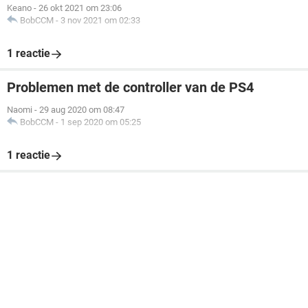
Keano
-
26 okt 2021 om 23:06
BobCCM
-
3 nov 2021 om 02:33
1 reactie
Problemen met de controller van de PS4
Naomi
-
29 aug 2020 om 08:47
BobCCM
-
1 sep 2020 om 05:25
1 reactie