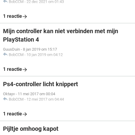
BobCCM
-
22 dec 2021 om 01:43
1 reactie
Mijn controller kan niet verbinden met mijn
PlayStation 4
GuusDuin
-
8 jan 2019 om 15:17
BobCCM
-
10 jan 2019 om 04:12
1 reactie
Ps4-controller licht knippert
Oktayv
-
11 mei 2017 om 00:04
BobCCM
-
12 mei 2017 om 04:44
1 reactie
Pijltje omhoog kapot