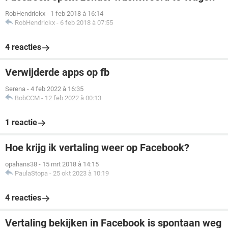
RobHendrickx
-
1 feb 2018 à 16:14
RobHendrickx
-
6 feb 2018 à 07:55
4 reacties
Verwijderde apps op fb
Serena
-
4 feb 2022 à 16:35
BobCCM
-
12 feb 2022 à 00:13
1 reactie
Hoe krijg ik vertaling weer op Facebook?
opahans38
-
15 mrt 2018 à 14:15
PaulaStopa
-
25 okt 2023 à 10:19
4 reacties
Vertaling bekijken in Facebook is spontaan weg