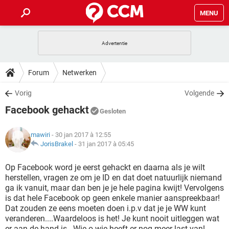
MENU
HOME
VIDEOBELLEN
GAMES
HOW-TO
Forum
Netwerken
INSTAGRAM
WINDOWS 10
VIDEOBELLEN
GAMES
DOWNLOADS
Vorig
Volgende
NETFLIX
CORONAVIRUS
INSTAGRAM
WINDOWS 10
Facebook gehackt
GRATIS
VIDEOBELLEN
SNAPCHAT
GAMES
Gesloten
FORUM
NETFLIX
CORONAVIRUS
TIKTOK
INSTAGRAM
WINDOWS 10
mawiri
- 30 jan 2017 à 12:55
GRATIS
VIDEOBELLEN
SNAPCHAT
GAMES
ARTIKELEN
JorisBrakel
-
31 jan 2017 à 05:45
NETFLIX
CORONAVIRUS
TIKTOK
INSTAGRAM
WINDOWS 10
GRATIS
VIDEOBELLEN
SNAPCHAT
GAMES
Op Facebook word je eerst gehackt en daarna als je wilt
NETFLIX
CORONAVIRUS
herstellen, vragen ze om je ID en dat doet natuurlijk niemand
TIKTOK
INSTAGRAM
WINDOWS 10
ga ik vanuit, maar dan ben je je hele pagina kwijt! Vervolgens
GRATIS
SNAPCHAT
is dat hele Facebook op geen enkele manier aanspreekbaar!
NETFLIX
CORONAVIRUS
TIKTOK
Dat zouden ze eens moeten doen i.p.v dat je je WW kunt
GRATIS
SNAPCHAT
veranderen....Waardeloos is het! Je kunt nooit uitleggen wat
er aan de hand is...Wie o wie heeft er nog meer last van!