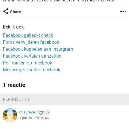
TIKTOK
Share
Bekijk ook:
Facebook gehackt check
Foto's verwijderen facebook
Facebook koppelen aan instagram
Facebook vertalen aanzetten
Poll maken op facebook
Messenger zonder facebook
1 reactie
RÉPONSE 1 / 1
JorisBrakel
32
31 jan 2017 à 05:45