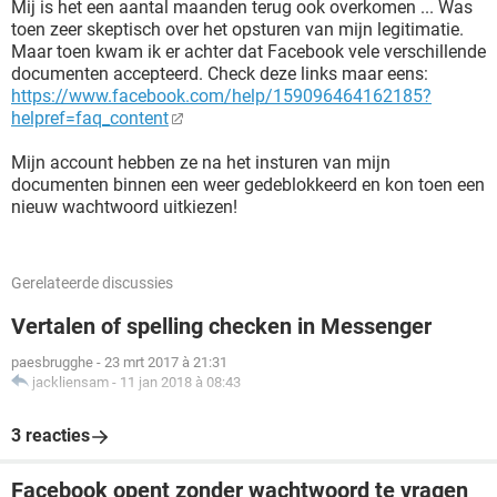
Mij is het een aantal maanden terug ook overkomen ... Was
toen zeer skeptisch over het opsturen van mijn legitimatie.
Maar toen kwam ik er achter dat Facebook vele verschillende
documenten accepteerd. Check deze links maar eens:
https://www.facebook.com/help/159096464162185?
helpref=faq_content
Mijn account hebben ze na het insturen van mijn
documenten binnen een weer gedeblokkeerd en kon toen een
nieuw wachtwoord uitkiezen!
Gerelateerde discussies
Vertalen of spelling checken in Messenger
paesbrugghe
-
23 mrt 2017 à 21:31
jackliensam
-
11 jan 2018 à 08:43
3 reacties
Facebook opent zonder wachtwoord te vragen