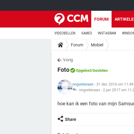
FORUM
ARTIKEL
VIDEOBELLEN
GAMES
INSTAGRAM
WINDOW
Forum
Mobiel
Vorig
Foto
Opgelost
/Gesloten
nngveteraan
- 31 dec 2016 om 11:49
nngveteraan -
2 jan 2017 om 11:
hoe kan ik een foto van mijn Samsun
Share