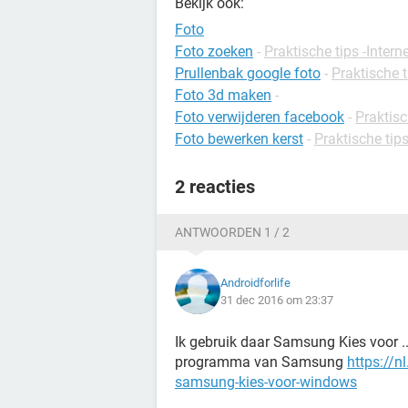
Bekijk ook:
Foto
Foto zoeken
-
Praktische tips -Intern
Prullenbak google foto
-
Praktische 
Foto 3d maken
-
Foto verwijderen facebook
-
Praktisc
Foto bewerken kerst
-
Praktische tips
2 reacties
ANTWOORDEN 1 / 2
Androidforlife
31 dec 2016 om 23:37
Ik gebruik daar Samsung Kies voor ..
programma van Samsung
https://
samsung-kies-voor-windows