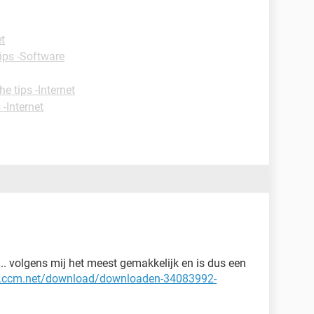
et
tips -Software
he tips -Internet
 -Internet
.. volgens mij het meest gemakkelijk en is dus een
nl.ccm.net/download/downloaden-34083992-