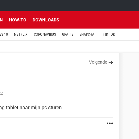
EN
HOW-TO
DOWNLOADS
S 10
NETFLIX
CORONAVIRUS
GRATIS
SNAPCHAT
TIKTOK
Volgende
22
g tablet naar mijn pc sturen