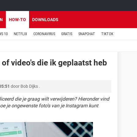
EN
HOW-TO
DOWNLOADS
S 10
NETFLIX
CORONAVIRUS
GRATIS
SNAPCHAT
TIKTOK
 of video's die ik geplaatst heb
05:51
door
Bob Dijks
.
ceerd die je graag wilt verwijderen? Hieronder vind
oe je ongewenste foto's van je Instagram kunt