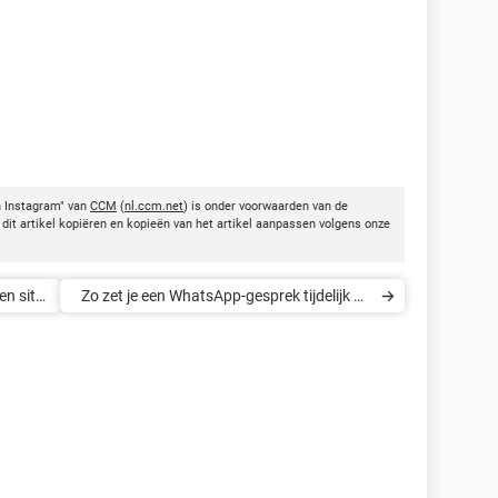
an Instagram" van
CCM
(
nl.ccm.net
) is onder voorwaarden van de
dit artikel kopiëren en kopieën van het artikel aanpassen volgens onze
en site
Zo zet je een WhatsApp-gesprek tijdelijk op
stil