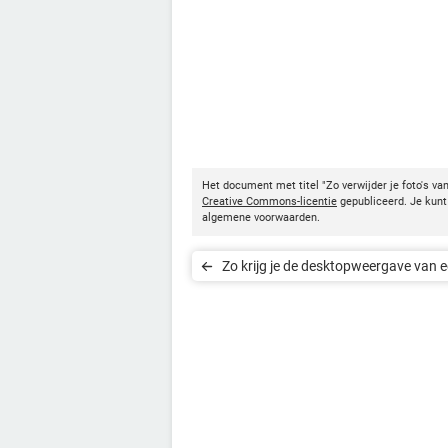
Het document met titel "Zo verwijder je foto's v
Creative Commons-licentie
gepubliceerd. Je kunt 
algemene voorwaarden.
Zo krijg je de desktopweergave van e
in iOS