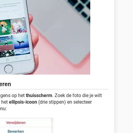
deren
lgens op het
thuisscherm
. Zoek de foto die je wilt
p het
ellipsis-icoon
(drie stippen) en selecteer
nu: