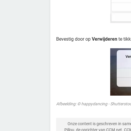
Bevestig door op
Verwijderen
te tikk
Afbeelding: © happydancing - Shutterst
Onze content is geschreven in sa
Pillou, de oprichter van CCM.net. CC