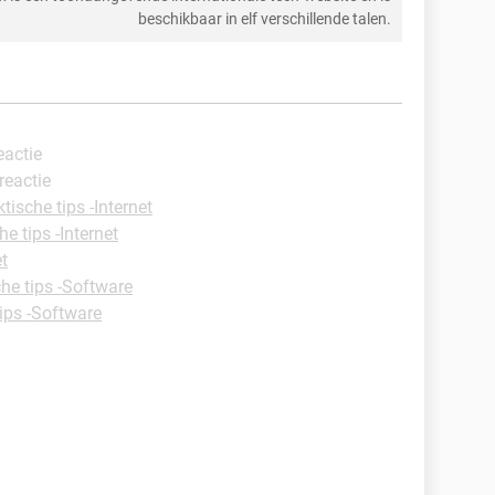
beschikbaar in elf verschillende talen.
eactie
 reactie
tische tips -Internet
he tips -Internet
et
che tips -Software
tips -Software