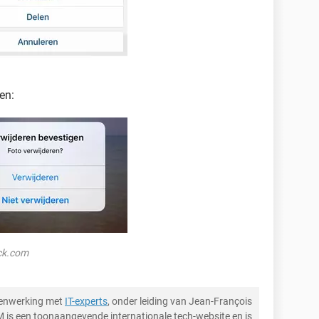
en:
ock.com
menwerking met
IT-experts
, onder leiding van Jean-François
M is een toonaangevende internationale tech-website en is