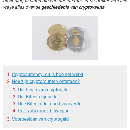
uitvinding is sinds die van het internet. In dit artikel vertellen
TIKTOK
we je alles over de
geschiedenis van cryptovaluta
.
Cryptocurrency: dit is hoe het werkt
Hoe zijn cryptomunten ontstaan?
Het begin van cryptogeld
Het Bitcoin-tijdperk
Hoe Bitcoin de markt veroverde
De Cypherpunk-beweging
Voorbeelden van cryptogeld