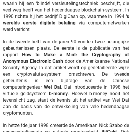
waarin hij een ‘blinde’ versleutelingstechniek beschrijft, die
veel weg heeft van het hedendaagse blockchain-systeem. In
1990 richtte hij het bedrijf DigiCash op, waarmee in 1994
‘s
werelds eerste digitale betaling
via computernetwerken
werd verricht.
In de tweede helft van de jaren 90 vonden twee belangrijke
gebeurtenissen plaats. De eerste is de publicatie van het
rapport
How to Make a Mint: the Cryptography of
Anonymous Electronic Cash
door de Amerikaanse National
Security Agency. In dat artikel wordt op gedetailleerde wijze
een cryptovaluta-systeem omschreven. De tweede
gebeurtenis is een bijdrage van de Chinese
computeringenieur
Wei Dai
. Dai introduceerde in 1998 het
virtuele geldsysteem
b-money
. Hoewel b-money nooit het
levenslicht zag, staat de kennis uit het artikel van Wei Dai
aan de basis van de ontwikkeling van vele hedendaagse
cryptomunten.
In hetzelfde jaar 1998 creëerde de Amerikaan Nick Szabo de
gedecentraliseerde en virtuele munteenheid
BitGold
. Ook