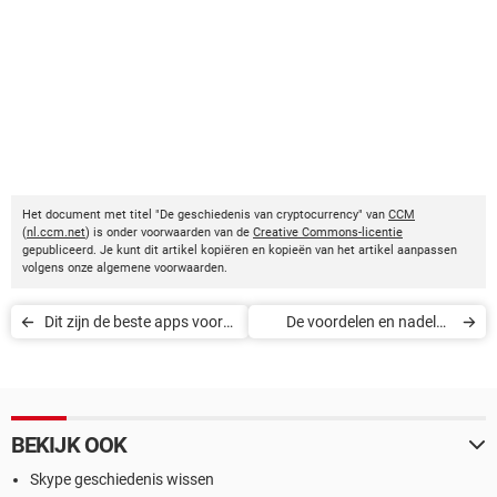
Het document met titel "De geschiedenis van cryptocurrency" van
CCM
(
nl.ccm.net
) is onder voorwaarden van de
Creative Commons-licentie
gepubliceerd. Je kunt dit artikel kopiëren en kopieën van het artikel aanpassen
volgens onze algemene voorwaarden.
Dit zijn de beste apps voor
De voordelen en nadelen
het leren van een nieuwe
van cryptocurrency
taal
BEKIJK OOK
Skype geschiedenis wissen