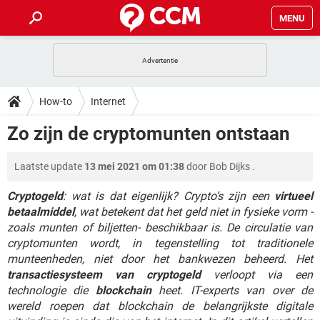
MENU
HOME
VIDEOBELLEN
GAMES
HOW-TO
How-to
Internet
INSTAGRAM
WINDOWS 10
VIDEOBELLEN
GAMES
DOWNLOADS
Zo zijn de cryptomunten ontstaan
NETFLIX
CORONAVIRUS
INSTAGRAM
WINDOWS 10
GRATIS
VIDEOBELLEN
SNAPCHAT
GAMES
FORUM
Laatste update
13 mei 2021 om 01:38
door
Bob Dijks
.
NETFLIX
CORONAVIRUS
TIKTOK
INSTAGRAM
WINDOWS 10
GRATIS
VIDEOBELLEN
SNAPCHAT
GAMES
Cryptogeld
: wat is dat eigenlijk? Crypto’s zijn een
virtueel
ARTIKELEN
NETFLIX
CORONAVIRUS
betaalmiddel
, wat betekent dat het geld niet in fysieke vorm -
TIKTOK
INSTAGRAM
WINDOWS 10
zoals munten of biljetten- beschikbaar is. De circulatie van
GRATIS
VIDEOBELLEN
SNAPCHAT
GAMES
NETFLIX
CORONAVIRUS
cryptomunten wordt, in tegenstelling tot traditionele
TIKTOK
INSTAGRAM
WINDOWS 10
munteenheden, niet door het bankwezen beheerd. Het
GRATIS
SNAPCHAT
transactiesysteem van cryptogeld
verloopt via een
NETFLIX
CORONAVIRUS
TIKTOK
technologie die
blockchain
heet. IT-experts van over de
GRATIS
SNAPCHAT
wereld roepen dat blockchain de belangrijkste digitale