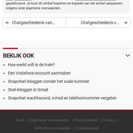
gepubliceerd. Je kunt dit artikel kopiëren en kopieën van het artikel aanpassen
volgens onze algemene voorwaarden.
Chatgeschiedenis van
Chatgeschiedenis van
WhatsApp importeren in
WhatsApp importeren in
Telegram
Telegram
BEKIJK OOK
Hoe werkt wifi in de trein?
Een Vodafone-account aanmaken
Snapchat inloggen zonder het oude nummer
Snel inloggen in Gmail
Snapchat wachtwoord, e-mail en telefoonnummer vergeten
Team
Algemene voorwaarden
Privacybeleid
Contact
Gebruiksvoorwaarden
Cookiebeheer