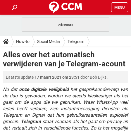
MENU
HOME
VIDEOBELLEN
GAMES
HOW-TO
How-to
Social Media
Telegram
INSTAGRAM
WINDOWS 10
VIDEOBELLEN
GAMES
DOWNLOADS
Alles over het automatisch
NETFLIX
CORONAVIRUS
INSTAGRAM
WINDOWS 10
verwijderen van je Telegram-acount
GRATIS
VIDEOBELLEN
SNAPCHAT
GAMES
FORUM
NETFLIX
CORONAVIRUS
TIKTOK
INSTAGRAM
WINDOWS 10
Laatste update
17 maart 2021 om 23:51
door
Bob Dijks
.
GRATIS
VIDEOBELLEN
SNAPCHAT
GAMES
ARTIKELEN
NETFLIX
CORONAVIRUS
TIKTOK
INSTAGRAM
WINDOWS 10
Nu dat
onze digitale veiligheid
het gespreksonderwerp van
GRATIS
VIDEOBELLEN
SNAPCHAT
GAMES
de dag is geworden, worden we steeds kieskeuriger als het
NETFLIX
CORONAVIRUS
gaat om de apps die we gebruiken. Waar WhatsApp veel
TIKTOK
INSTAGRAM
WINDOWS 10
leden heeft verloren, zien instant-messaging diensten als
GRATIS
SNAPCHAT
NETFLIX
CORONAVIRUS
Telegram en Signal dat hun gebruikersaantallen explosief
TIKTOK
groeien.
Telegram
staat vooraan als het gaat om privacy en
GRATIS
SNAPCHAT
dat vertaalt zich in verschillende functies. Zo is het mogelijk