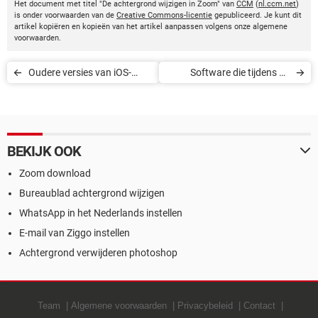
Het document met titel "De achtergrond wijzigen in Zoom" van
CCM
(
nl.ccm.net
)
is onder voorwaarden van de
Creative Commons-licentie
gepubliceerd. Je kunt dit
artikel kopiëren en kopieën van het artikel aanpassen volgens onze algemene
voorwaarden.
Oudere versies van iOS-
Software die tijdens de
apps installeren
coronacrisis gratis te
gebruiken is
BEKIJK OOK
Zoom download
Bureaublad achtergrond wijzigen
WhatsApp in het Nederlands instellen
E-mail van Ziggo instellen
Achtergrond verwijderen photoshop
Team
Algemene voorwaarden
Privacybeleid
Contact