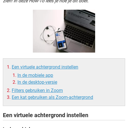
zien! In deze How-To lees je hoe je dit doet.
TIKTOK
Een virtuele achtergrond instellen
In de mobiele app
In de desktop-versie
Filters gebruiken in Zoom
Een kat gebruiken als Zoom-achtergrond
Een virtuele achtergrond instellen