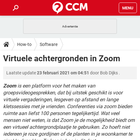
MENU
HOME
VIDEOBELLEN
GAMES
HOW-TO
How-to
Software
INSTAGRAM
WINDOWS 10
VIDEOBELLEN
GAMES
DOWNLOADS
Virtuele achtergronden in Zoom
NETFLIX
CORONAVIRUS
INSTAGRAM
WINDOWS 10
GRATIS
VIDEOBELLEN
SNAPCHAT
GAMES
FORUM
Laatste update
23 februari 2021 om 04:51
door
Bob Dijks
.
NETFLIX
CORONAVIRUS
TIKTOK
INSTAGRAM
WINDOWS 10
GRATIS
VIDEOBELLEN
SNAPCHAT
GAMES
Zoom
is een platform voor het maken van
ARTIKELEN
NETFLIX
CORONAVIRUS
groepsvideogesprekken, dat bij uitstek geschikt is voor
TIKTOK
INSTAGRAM
WINDOWS 10
virtuele vergaderingen, lesgeven op afstand en lange
GRATIS
VIDEOBELLEN
SNAPCHAT
GAMES
NETFLIX
CORONAVIRUS
kletssessies met je vrienden. Conferenties via zoom bieden
TIKTOK
INSTAGRAM
WINDOWS 10
ruimte aan liefst 100 personen tegelijkertijd. Wat veel
GRATIS
SNAPCHAT
mensen niet weten, is dat Zoom je de mogelijkheid biedt om
NETFLIX
CORONAVIRUS
TIKTOK
een virtueel achtergrondplaatje te gebruiken. Zo hoeft niet
GRATIS
SNAPCHAT
iedereen je roze gordijnen of de planten in je woonkamer te