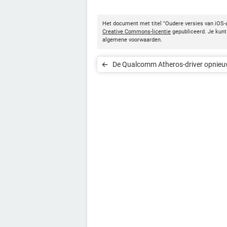
Het document met titel "Oudere versies van iOS-a
Creative Commons-licentie
gepubliceerd. Je kunt 
algemene voorwaarden.
De Qualcomm Atheros-driver opnie
installeren