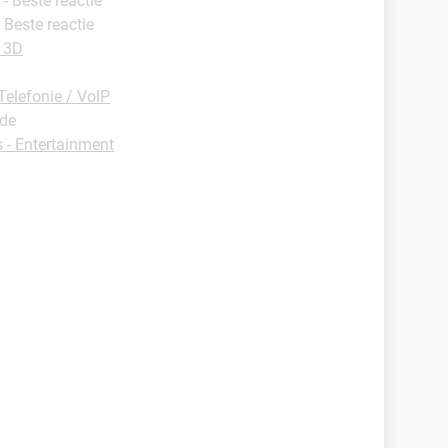
- Beste reactie
- Beste reactie
 3D
Telefonie / VoIP
ide
- Entertainment