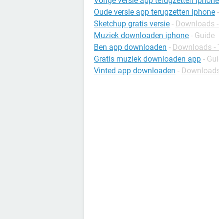
Vorige versie app terugzetten iphone
Oude versie app terugzetten iphone
Sketchup gratis versie
-
Downloads -
Muziek downloaden iphone
- Guide
Ben app downloaden
-
Downloads - 
Gratis muziek downloaden app
- Gu
Vinted app downloaden
-
Downloads 