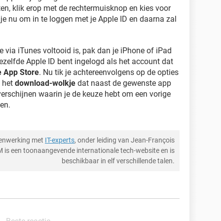
aten, klik erop met de rechtermuisknop en kies voor
 je nu om in te loggen met je Apple ID en daarna zal
 via iTunes voltooid is, pak dan je iPhone of iPad
dezelfde Apple ID bent ingelogd als het account dat
e App Store
. Nu tik je achtereenvolgens op de opties
 het
download-wolkje
dat naast de gewenste app
 verschijnen waarin je de keuze hebt om een vorige
en.
menwerking met
IT-experts
, onder leiding van Jean-François
M is een toonaangevende internationale tech-website en is
beschikbaar in elf verschillende talen.