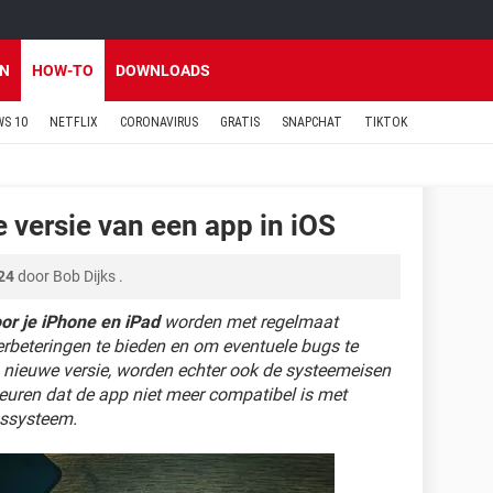
EN
HOW-TO
DOWNLOADS
S 10
NETFLIX
CORONAVIRUS
GRATIS
SNAPCHAT
TIKTOK
 versie van een app in iOS
24
door
Bob Dijks
.
oor je iPhone en iPad
worden met regelmaat
rbeteringen te bieden en om eventuele bugs te
n nieuwe versie, worden echter ook de systeemeisen
euren dat de app niet meer compatibel is met
gssysteem.