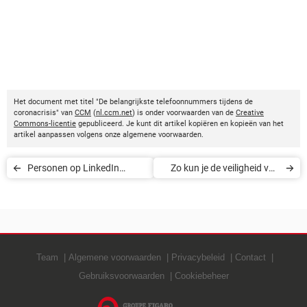
Het document met titel "De belangrijkste telefoonnummers tijdens de
coronacrisis" van
CCM
(
nl.ccm.net
) is onder voorwaarden van de
Creative
Commons-licentie
gepubliceerd. Je kunt dit artikel kopiëren en kopieën van het
artikel aanpassen volgens onze algemene voorwaarden.
Personen op LinkedIn
Zo kun je de veiligheid van
blokkeren
een videogesprek in Zoom
verbeteren
Team
Algemene voorwaarden
Privacybeleid
Contact
Gebruiksvoorwaarden
Cookiebeheer