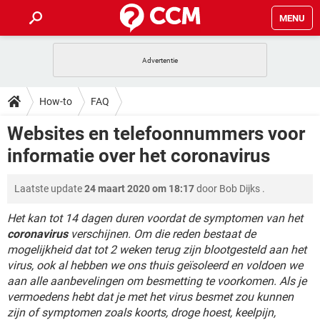
MENU
HOME
VIDEOBELLEN
GAMES
HOW-TO
How-to
FAQ
INSTAGRAM
WINDOWS 10
VIDEOBELLEN
GAMES
DOWNLOADS
Websites en telefoonnummers voor
NETFLIX
CORONAVIRUS
INSTAGRAM
WINDOWS 10
informatie over het coronavirus
GRATIS
VIDEOBELLEN
SNAPCHAT
GAMES
FORUM
NETFLIX
CORONAVIRUS
TIKTOK
INSTAGRAM
WINDOWS 10
Laatste update
24 maart 2020 om 18:17
door
Bob Dijks
.
GRATIS
VIDEOBELLEN
SNAPCHAT
GAMES
ARTIKELEN
NETFLIX
CORONAVIRUS
TIKTOK
INSTAGRAM
WINDOWS 10
Het kan tot 14 dagen duren voordat de symptomen van het
GRATIS
VIDEOBELLEN
SNAPCHAT
GAMES
coronavirus
verschijnen. Om die reden bestaat de
NETFLIX
CORONAVIRUS
mogelijkheid dat tot 2 weken terug zijn blootgesteld aan het
TIKTOK
INSTAGRAM
WINDOWS 10
virus, ook al hebben we ons thuis geïsoleerd en voldoen we
GRATIS
SNAPCHAT
NETFLIX
CORONAVIRUS
aan alle aanbevelingen om besmetting te voorkomen. Als je
TIKTOK
vermoedens hebt dat je met het virus besmet zou kunnen
GRATIS
SNAPCHAT
zijn of symptomen zoals koorts, droge hoest, keelpijn,