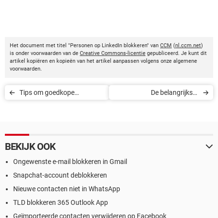
Het document met titel "Personen op LinkedIn blokkeren" van
CCM
(
nl.ccm.net
)
is onder voorwaarden van de
Creative Commons-licentie
gepubliceerd. Je kunt dit
artikel kopiëren en kopieën van het artikel aanpassen volgens onze algemene
voorwaarden.
Tips om goedkope
De belangrijkste
vliegtickets te vinden
telefoonnummers tijdens de
coronacrisis
BEKIJK OOK
Ongewenste e-mail blokkeren in Gmail
Snapchat-account deblokkeren
Nieuwe contacten niet in WhatsApp
TLD blokkeren 365 Outlook App
Geïmporteerde contacten verwijderen op Facebook