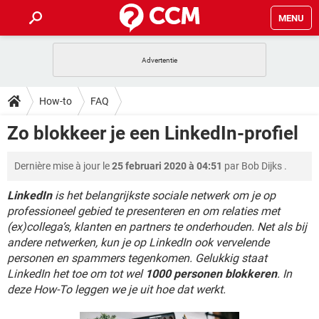
MENU
HOME
VIDEOBELLEN
GAMES
HOW-TO
How-to
FAQ
INSTAGRAM
WINDOWS 10
VIDEOBELLEN
GAMES
DOWNLOADS
Zo blokkeer je een LinkedIn-profiel
NETFLIX
CORONAVIRUS
INSTAGRAM
WINDOWS 10
GRATIS
VIDEOBELLEN
SNAPCHAT
GAMES
FORUM
Dernière mise à jour le
25 februari 2020 à 04:51
par
Bob Dijks
.
NETFLIX
CORONAVIRUS
TIKTOK
INSTAGRAM
WINDOWS 10
GRATIS
VIDEOBELLEN
SNAPCHAT
GAMES
LinkedIn
is het belangrijkste sociale netwerk om je op
ARTIKELEN
NETFLIX
CORONAVIRUS
professioneel gebied te presenteren en om relaties met
TIKTOK
INSTAGRAM
WINDOWS 10
(ex)collega’s, klanten en partners te onderhouden. Net als bij
GRATIS
VIDEOBELLEN
SNAPCHAT
GAMES
NETFLIX
CORONAVIRUS
andere netwerken, kun je op LinkedIn ook vervelende
TIKTOK
INSTAGRAM
WINDOWS 10
personen en spammers tegenkomen. Gelukkig staat
GRATIS
SNAPCHAT
LinkedIn het toe om tot wel
1000 personen blokkeren
. In
NETFLIX
CORONAVIRUS
TIKTOK
deze How-To leggen we je uit hoe dat werkt.
GRATIS
SNAPCHAT