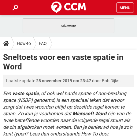
MENU
HOME
VIDEOBELLEN
GAMES
HOW-TO
How-to
FAQ
INSTAGRAM
WINDOWS 10
VIDEOBELLEN
GAMES
DOWNLOADS
Sneltoets voor een vaste spatie in
NETFLIX
CORONAVIRUS
INSTAGRAM
WINDOWS 10
Word
GRATIS
VIDEOBELLEN
SNAPCHAT
GAMES
FORUM
NETFLIX
CORONAVIRUS
TIKTOK
INSTAGRAM
WINDOWS 10
Laatste update
28 november 2019 om 23:47
door
Bob Dijks
.
GRATIS
VIDEOBELLEN
SNAPCHAT
GAMES
ARTIKELEN
NETFLIX
CORONAVIRUS
TIKTOK
INSTAGRAM
WINDOWS 10
Een
vaste spatie
, of ook wel harde spatie of non-breaking
GRATIS
VIDEOBELLEN
SNAPCHAT
GAMES
space (NSBP) genoemd, is een speciaal teken dat ervoor
NETFLIX
CORONAVIRUS
zorgt dat twee woorden altijd op dezelfde regel komen te
TIKTOK
INSTAGRAM
WINDOWS 10
staan. Zo kun je voorkomen dat
GRATIS
Microsoft Word
SNAPCHAT
één van de
NETFLIX
CORONAVIRUS
twee betreffende woorden naar de volgende regel stuurt als
TIKTOK
de zin afgebroken moet worden. Ben je benieuwd hoe je zo’n
GRATIS
SNAPCHAT
kunt typen? Lees dan onderstaande How-To door.