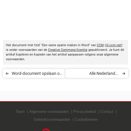
Het document met titel "Een vaste spatie maken in Word" van
CCM
(
nl.ccm.net
)
is onder voorwaarden van de
Creative Commons-licentie
gepubliceerd. Je kunt dit
artikel kopiëren en kopieën van het artikel aanpassen volgens onze algemene
voorwaarden.
Word-document opslaan of
Alle Nederlandse
converteren naar pdf
netnummers
Team
Algemene voorwaarden
Privacybeleid
Contact
Gebruiksvoorwaarden
Cookiebeheer