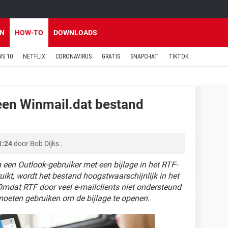
EN
HOW-TO
DOWNLOADS
S 10
NETFLIX
CORONAVIRUS
GRATIS
SNAPCHAT
TIKTOK
een Winmail.dat bestand
1:24
door
Bob Dijks
.
 een Outlook-gebruiker met een bijlage in het RTF-
uikt, wordt het bestand hoogstwaarschijnlijk in het
mdat RTF door veel e-mailclients niet ondersteund
moeten gebruiken om de bijlage te openen.