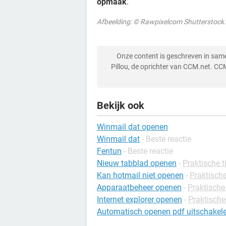
opmaak
.
Afbeelding: © Rawpixelcom Shutterstoc
Onze content is geschreven in sa
Pillou, de oprichter van CCM.net. CC
Bekijk ook
Winmail dat openen
Winmail dat
- Beste reactie
Fentun
- Beste reactie
Nieuw tabblad openen
-
Praktische ti
Kan hotmail niet openen
-
Praktische
Apparaatbeheer openen
-
Praktische
Internet explorer openen
-
Praktische
Automatisch openen pdf uitschakel