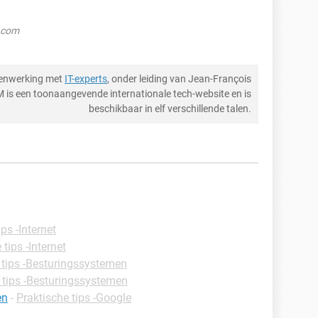
k.com
menwerking met
IT-experts
, onder leiding van Jean-François
M is een toonaangevende internationale tech-website en is
beschikbaar in elf verschillende talen.
ps -Internet
 tips -Internet
 tips -Besturingssystemen
 tips -Besturingssystemen
en
-
Praktische tips -Google