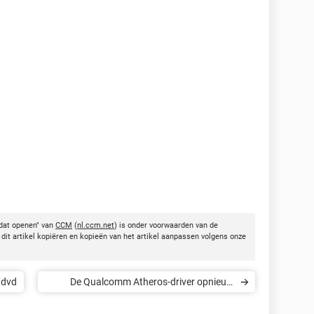
.dat openen" van
CCM
(
nl.ccm.net
) is onder voorwaarden van de
dit artikel kopiëren en kopieën van het artikel aanpassen volgens onze
/dvd
De Qualcomm Atheros-driver opnieuw
installeren