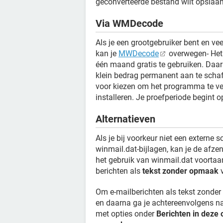
geconverteerde bestand wilt opslaan
Via WMDecode
Als je een grootgebruiker bent en v
kan je
MWDecode
overwegen- Het
één maand gratis te gebruiken. Daar
klein bedrag permanent aan te schaffe
voor kiezen om het programma te ve
installeren. Je proefperiode begint
Alternatieven
Als je bij voorkeur niet een externe
winmail.dat-bijlagen, kan je de afz
het gebruik van winmail.dat voortaan
berichten als
tekst zonder opmaak
v
Om e-mailberichten als tekst zonder 
en daarna ga je achtereenvolgens n
met opties onder
Berichten in deze