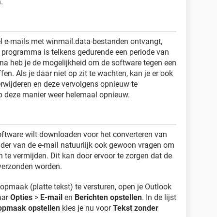
.
eel e-mails met winmail.data-bestanden ontvangt,
 programma is telkens gedurende een periode van
na heb je de mogelijkheid om de software tegen een
n. Als je daar niet op zit te wachten, kan je er ook
rwijderen en deze vervolgens opnieuw te
 op deze manier weer helemaal opnieuw.
 software wilt downloaden voor het converteren van
ender van de e-mail natuurlijk ook gewoon vragen om
 te vermijden. Dit kan door ervoor te zorgen dat de
erzonden worden.
opmaak (platte tekst) te versturen, open je Outlook
aar
Opties
>
E-mail
en
Berichten opstellen
. In de lijst
 opmaak opstellen
kies je nu voor
Tekst zonder