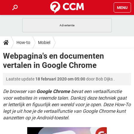
MENU
HOME
VIDEOBELLEN
GAMES
HOW-TO
How-to
Mobiel
INSTAGRAM
WINDOWS 10
VIDEOBELLEN
GAMES
DOWNLOADS
Webpagina's en documenten
NETFLIX
CORONAVIRUS
INSTAGRAM
WINDOWS 10
vertalen in Google Chrome
GRATIS
VIDEOBELLEN
SNAPCHAT
GAMES
FORUM
NETFLIX
CORONAVIRUS
TIKTOK
INSTAGRAM
WINDOWS 10
Laatste update
18 februari 2020 om 05:00
door
Bob Dijks
.
GRATIS
VIDEOBELLEN
SNAPCHAT
GAMES
ARTIKELEN
NETFLIX
CORONAVIRUS
TIKTOK
INSTAGRAM
WINDOWS 10
De browser van
Google Chrome
bevat een vertaalfunctie
GRATIS
VIDEOBELLEN
SNAPCHAT
GAMES
voor websites in vreemde talen. Dankzij deze techniek gaat
NETFLIX
CORONAVIRUS
er letterlijk en figuurlijk een wereld voor je open. Deze How-To
TIKTOK
INSTAGRAM
WINDOWS 10
legt je uit hoe je de vertaalfunctie van Google Chrome kunt
GRATIS
SNAPCHAT
NETFLIX
CORONAVIRUS
aanzetten op je Android-toestel.
TIKTOK
GRATIS
SNAPCHAT