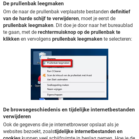
De prullenbak leegmaken
Om de naar de prullenbak verplaatste bestanden
definitief
van de harde schijf te verwijderen
, moet je eerst de
prullenbak leegmaken
. Dit doe je door naar het bureaublad
te gaan, met de
rechtermuisknop op de prullenbak te
klikken
en vervolgens
prullenbak leegmaken
te selecteren:
De browsegeschiedenis en tijdelijke internetbestanden
verwijderen
Ook de gegevens die je internetbrowser opslaat als je
websites bezoekt, zoals
tijdelijke internetbestanden en
cookies
kunnen veel schijfruimte in beslag nemen. Hoe je de