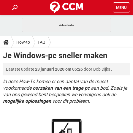
MENU
HOME
VIDEOBELLEN
GAMES
HOW-TO
How-to
FAQ
INSTAGRAM
WINDOWS 10
VIDEOBELLEN
GAMES
DOWNLOADS
Je Windows-pc sneller maken
NETFLIX
CORONAVIRUS
INSTAGRAM
WINDOWS 10
GRATIS
VIDEOBELLEN
SNAPCHAT
GAMES
FORUM
Laatste update
23 januari 2020 om 05:26
door
Bob Dijks
.
NETFLIX
CORONAVIRUS
TIKTOK
INSTAGRAM
WINDOWS 10
GRATIS
VIDEOBELLEN
SNAPCHAT
GAMES
In deze How-To komen er een aantal van de meest
ARTIKELEN
NETFLIX
CORONAVIRUS
voorkomende
oorzaken van een trage pc
aan bod. Zoals je
TIKTOK
INSTAGRAM
WINDOWS 10
van ons gewend bent bespreken we vervolgens ook de
GRATIS
VIDEOBELLEN
SNAPCHAT
GAMES
NETFLIX
CORONAVIRUS
mogelijke oplossingen
voor dit probleem.
TIKTOK
INSTAGRAM
WINDOWS 10
GRATIS
SNAPCHAT
NETFLIX
CORONAVIRUS
TIKTOK
GRATIS
SNAPCHAT