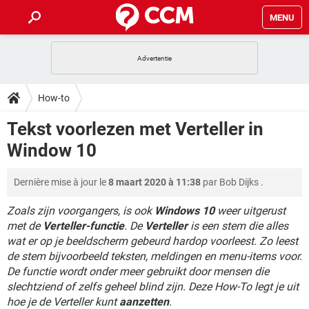
MENU
HOME
VIDEOBELLEN
GAMES
HOW-TO
How-to
INSTAGRAM
WINDOWS 10
VIDEOBELLEN
GAMES
DOWNLOADS
Tekst voorlezen met Verteller in
NETFLIX
CORONAVIRUS
INSTAGRAM
WINDOWS 10
Window 10
GRATIS
VIDEOBELLEN
SNAPCHAT
GAMES
FORUM
NETFLIX
CORONAVIRUS
TIKTOK
INSTAGRAM
WINDOWS 10
Dernière mise à jour le
8 maart 2020 à 11:38
par
Bob Dijks
.
GRATIS
VIDEOBELLEN
SNAPCHAT
GAMES
ARTIKELEN
NETFLIX
CORONAVIRUS
TIKTOK
INSTAGRAM
WINDOWS 10
Zoals zijn voorgangers, is ook
Windows 10
weer uitgerust
GRATIS
VIDEOBELLEN
SNAPCHAT
GAMES
met de
Verteller-functie
. De
Verteller
is een stem die alles
NETFLIX
CORONAVIRUS
wat er op je beeldscherm gebeurd hardop voorleest. Zo leest
TIKTOK
INSTAGRAM
WINDOWS 10
de stem bijvoorbeeld teksten, meldingen en menu-items voor.
GRATIS
SNAPCHAT
NETFLIX
CORONAVIRUS
De functie wordt onder meer gebruikt door mensen die
TIKTOK
slechtziend of zelfs geheel blind zijn. Deze How-To legt je uit
GRATIS
SNAPCHAT
hoe je de Verteller kunt
aanzetten
.