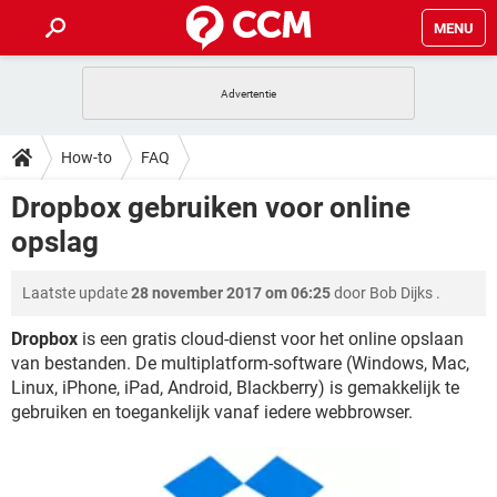
MENU
HOME
VIDEOBELLEN
GAMES
HOW-TO
How-to
FAQ
INSTAGRAM
WINDOWS 10
VIDEOBELLEN
GAMES
DOWNLOADS
Dropbox gebruiken voor online
NETFLIX
CORONAVIRUS
INSTAGRAM
WINDOWS 10
opslag
GRATIS
VIDEOBELLEN
SNAPCHAT
GAMES
FORUM
NETFLIX
CORONAVIRUS
TIKTOK
INSTAGRAM
WINDOWS 10
Laatste update
28 november 2017 om 06:25
door
Bob Dijks
.
GRATIS
VIDEOBELLEN
SNAPCHAT
GAMES
ARTIKELEN
NETFLIX
CORONAVIRUS
TIKTOK
INSTAGRAM
WINDOWS 10
Dropbox
is een gratis cloud-dienst voor het online opslaan
GRATIS
VIDEOBELLEN
SNAPCHAT
GAMES
van bestanden. De multiplatform-software (Windows, Mac,
NETFLIX
CORONAVIRUS
Linux, iPhone, iPad, Android, Blackberry) is gemakkelijk te
TIKTOK
INSTAGRAM
WINDOWS 10
gebruiken en toegankelijk vanaf iedere webbrowser.
GRATIS
SNAPCHAT
NETFLIX
CORONAVIRUS
TIKTOK
GRATIS
SNAPCHAT