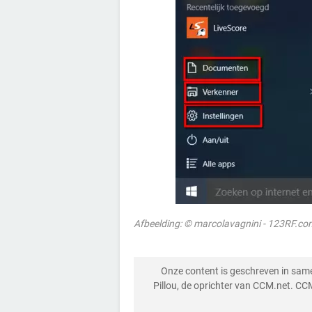
Afbeelding: © marcolavagnini - 123RF.co
Onze content is geschreven in sa
Pillou, de oprichter van CCM.net. CC