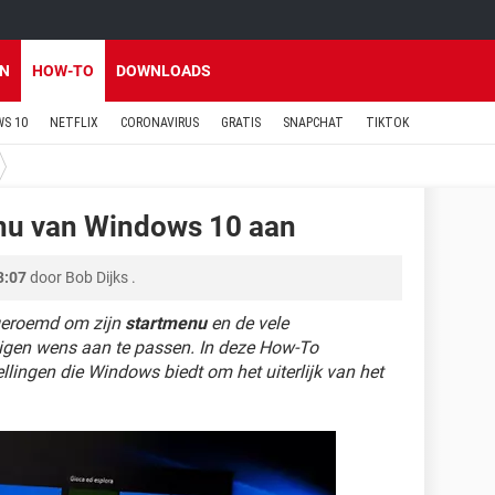
EN
HOW-TO
DOWNLOADS
S 10
NETFLIX
CORONAVIRUS
GRATIS
SNAPCHAT
TIKTOK
enu van Windows 10 aan
3:07
door
Bob Dijks
.
 geroemd om zijn
startmenu
en de vele
igen wens aan te passen. In deze How-To
ellingen die Windows biedt om het uiterlijk van het