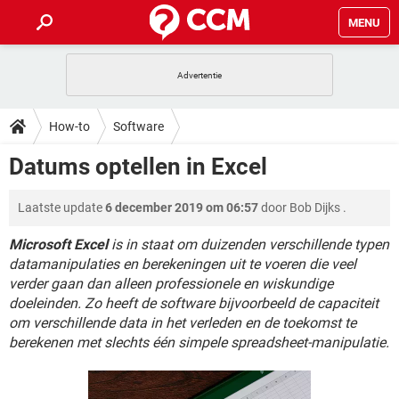
MENU
HOME
VIDEOBELLEN
GAMES
HOW-TO
How-to
Software
INSTAGRAM
WINDOWS 10
VIDEOBELLEN
GAMES
DOWNLOADS
Datums optellen in Excel
NETFLIX
CORONAVIRUS
INSTAGRAM
WINDOWS 10
GRATIS
VIDEOBELLEN
SNAPCHAT
GAMES
FORUM
Laatste update
6 december 2019 om 06:57
door
Bob Dijks
.
NETFLIX
CORONAVIRUS
TIKTOK
INSTAGRAM
WINDOWS 10
GRATIS
VIDEOBELLEN
SNAPCHAT
GAMES
Microsoft Excel
is in staat om duizenden verschillende typen
ARTIKELEN
NETFLIX
CORONAVIRUS
datamanipulaties en berekeningen uit te voeren die veel
TIKTOK
INSTAGRAM
WINDOWS 10
verder gaan dan alleen professionele en wiskundige
GRATIS
VIDEOBELLEN
SNAPCHAT
GAMES
NETFLIX
CORONAVIRUS
doeleinden. Zo heeft de software bijvoorbeeld de capaciteit
TIKTOK
INSTAGRAM
WINDOWS 10
om verschillende data in het verleden en de toekomst te
GRATIS
SNAPCHAT
berekenen met slechts één simpele spreadsheet-manipulatie.
NETFLIX
CORONAVIRUS
TIKTOK
GRATIS
SNAPCHAT