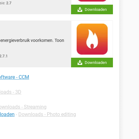
sie:
2.7
Downloaden
 energieverbruik voorkomen. Toon
2.7.1
Downloaden
oftware - CCM
oads - 3D
ownloads - Streaming
nloaden
-
Downloads - Photo editing