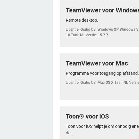
TeamViewer voor Window
Remote desktop.
Licentie:
Gratis
OS:
Windows XP Windows Vi
10
Taal:
NL
Versie:
15.7.7
TeamViewer voor Mac
Programma voor toegang op afstand.
Licentie:
Gratis
OS:
Mac OS X
Taal:
NL
Versie
Toon® voor iOS
Toon voor iOS helpt je om onnodig ene
de...