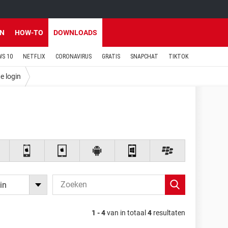
EN
HOW-TO
DOWNLOADS
S 10
NETFLIX
CORONAVIRUS
GRATIS
SNAPCHAT
TIKTOK
e login
in
1 - 4
van in totaal
4
resultaten