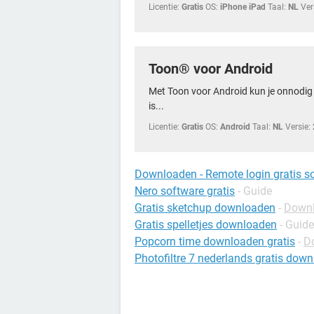
Licentie:
Gratis
OS:
iPhone iPad
Taal:
NL
Ver
Toon® voor Android
Met Toon voor Android kun je onnodig
is...
Licentie:
Gratis
OS:
Android
Taal:
NL
Versie:
Downloaden - Remote login gratis s
Nero software gratis
- Guide
Gratis sketchup downloaden
-
Downl
Gratis spelletjes downloaden
- Guide
Popcorn time downloaden gratis
-
D
Photofiltre 7 nederlands gratis dow