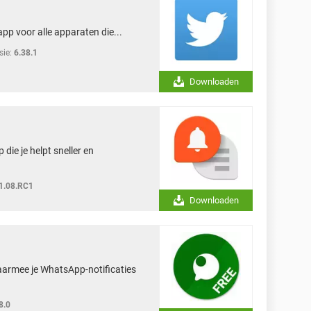
app voor alle apparaten die...
sie:
6.38.1
Downloaden
die je helpt sneller en
1.08.RC1
Downloaden
aarmee je WhatsApp-notificaties
8.0