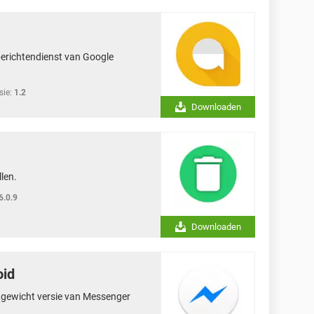
 berichtendienst van Google
sie:
1.2
Downloaden
len.
6.0.9
Downloaden
oid
htgewicht versie van Messenger