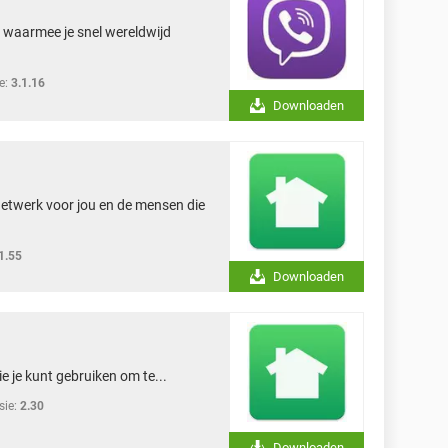
p waarmee je snel wereldwijd
e:
3.1.16
Downloaden
netwerk voor jou en de mensen die
1.55
Downloaden
e je kunt gebruiken om te...
sie:
2.30
Downloaden