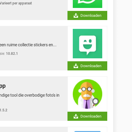
Varieert per apparaat
Downloaden
een ruime collectie stickers en...
sie:
10.82.1
Downloaden
pp
ige tool die overbodige foto's in
1.5.2
Downloaden