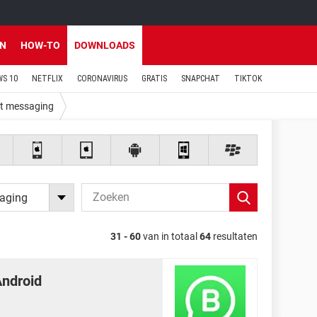
EN
HOW-TO
DOWNLOADS
S 10
NETFLIX
CORONAVIRUS
GRATIS
SNAPCHAT
TIKTOK
nt messaging
saging
31 - 60
van in totaal
64
resultaten
ndroid