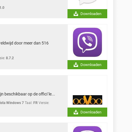
1.0
Downloaden
ereldwijd door meer dan 516
sie:
8.7.2
Downloaden
jn beschikbaar op de offici`le...
sta Windows 7
Taal:
FR
Versie:
Downloaden