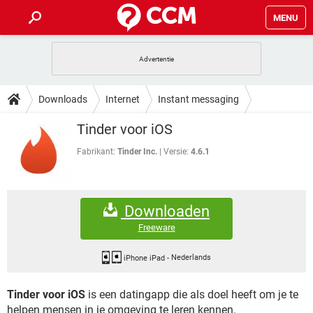
MENU
HOME
VIDEOBELLEN
GAMES
HOW-TO
Downloads
Internet
Instant messaging
INSTAGRAM
WINDOWS 10
VIDEOBELLEN
GAMES
DOWNLOADS
Tinder voor iOS
NETFLIX
CORONAVIRUS
INSTAGRAM
WINDOWS 10
GRATIS
VIDEOBELLEN
SNAPCHAT
GAMES
Fabrikant:
Tinder Inc.
Versie:
4.6.1
FORUM
NETFLIX
CORONAVIRUS
TIKTOK
INSTAGRAM
WINDOWS 10
GRATIS
VIDEOBELLEN
SNAPCHAT
GAMES
ARTIKELEN
NETFLIX
CORONAVIRUS
Downloaden
TIKTOK
INSTAGRAM
WINDOWS 10
GRATIS
VIDEOBELLEN
SNAPCHAT
GAMES
Freeware
NETFLIX
CORONAVIRUS
TIKTOK
INSTAGRAM
WINDOWS 10
GRATIS
SNAPCHAT
iPhone iPad
-
Nederlands
NETFLIX
CORONAVIRUS
TIKTOK
Tinder voor iOS
is een datingapp die als doel heeft om je te
GRATIS
SNAPCHAT
helpen mensen in je omgeving te leren kennen.