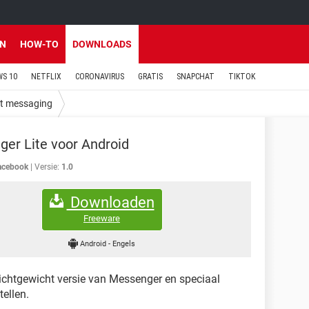
EN
HOW-TO
DOWNLOADS
S 10
NETFLIX
CORONAVIRUS
GRATIS
SNAPCHAT
TIKTOK
nt messaging
er Lite voor Android
acebook
Versie:
1.0
Downloaden
Freeware
Android
-
Engels
lichtgewicht versie van Messenger en speciaal
ellen.