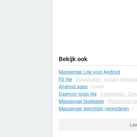
Bekijk ook
Messenger Lite voor Android
Fb lite
-
Downloads - Instant messag
Android apps
- Guide
Daemon tools lite
-
Downloads - Emu
Messenger blokkeren
-
Praktische tip
Messenger berichten verwijderen
✓
Laa