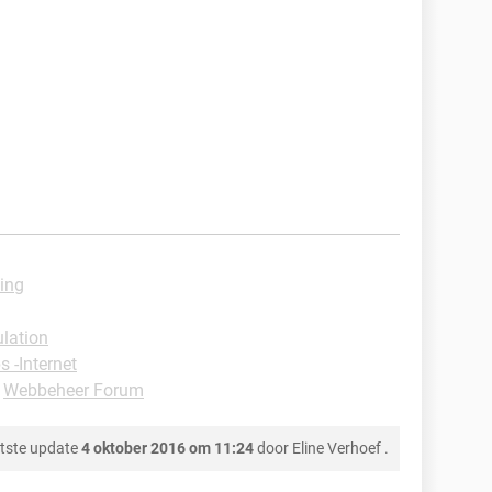
ing
lation
s -Internet
-
Webbeheer Forum
tste update
4 oktober 2016 om 11:24
door
Eline Verhoef
.