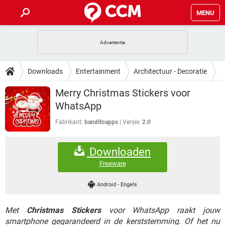
MENU
HOME
VIDEOBELLEN
GAMES
HOW-TO
Downloads
Entertainment
Architectuur - Decoratie
INSTAGRAM
WINDOWS 10
VIDEOBELLEN
GAMES
DOWNLOADS
Merry Christmas Stickers voor
NETFLIX
CORONAVIRUS
INSTAGRAM
WINDOWS 10
WhatsApp
GRATIS
VIDEOBELLEN
SNAPCHAT
GAMES
FORUM
NETFLIX
CORONAVIRUS
Fabrikant:
banditoapps
Versie:
2.0
TIKTOK
INSTAGRAM
WINDOWS 10
GRATIS
VIDEOBELLEN
SNAPCHAT
GAMES
ARTIKELEN
NETFLIX
CORONAVIRUS
Downloaden
TIKTOK
INSTAGRAM
WINDOWS 10
GRATIS
VIDEOBELLEN
SNAPCHAT
GAMES
Freeware
NETFLIX
CORONAVIRUS
TIKTOK
INSTAGRAM
WINDOWS 10
Android
-
Engels
GRATIS
SNAPCHAT
NETFLIX
CORONAVIRUS
TIKTOK
Met
Christmas Stickers
voor WhatsApp raakt jouw
GRATIS
SNAPCHAT
smartphone gegarandeerd in de kerststemming. Of het nu