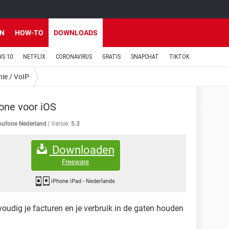
EN
HOW-TO
DOWNLOADS
S 10
NETFLIX
CORONAVIRUS
GRATIS
SNAPCHAT
TIKTOK
nie / VoIP
one voor iOS
oufone Nederland
Versie:
5.3
Downloaden
Freeware
iPhone iPad
-
Nederlands
oudig je facturen en je verbruik in de gaten houden