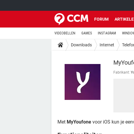
FORUM
ARTIKEL
VIDEOBELLEN
GAMES
INSTAGRAM
WINDOW
Downloads
Internet
Telefo
MyYouf
Fabrikant:
Y
Met
MyYoufone
voor iOS kun je eenv