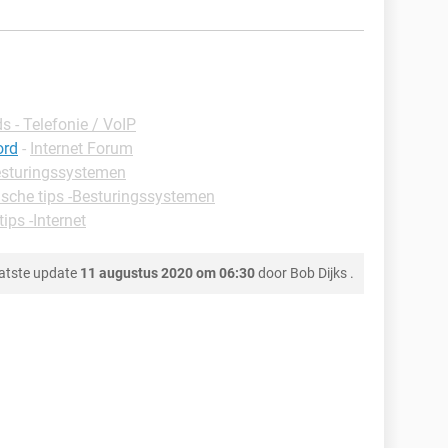
 - Telefonie / VoIP
ord
-
Internet Forum
Besturingssystemen
ische tips -Besturingssystemen
tips -Internet
atste update
11 augustus 2020 om 06:30
door
Bob Dijks
.