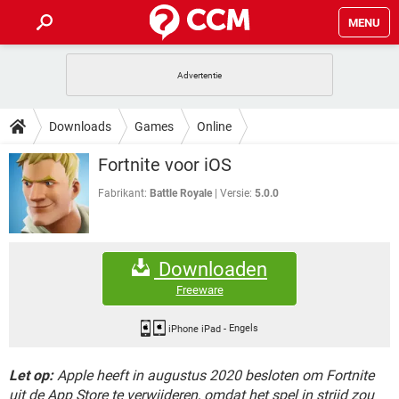
MENU
HOME
VIDEOBELLEN
GAMES
HOW-TO
Downloads
Games
Online
INSTAGRAM
WINDOWS 10
VIDEOBELLEN
GAMES
DOWNLOADS
Fortnite voor iOS
NETFLIX
CORONAVIRUS
INSTAGRAM
WINDOWS 10
GRATIS
VIDEOBELLEN
SNAPCHAT
GAMES
Fabrikant:
Battle Royale
Versie:
5.0.0
FORUM
NETFLIX
CORONAVIRUS
TIKTOK
INSTAGRAM
WINDOWS 10
GRATIS
VIDEOBELLEN
SNAPCHAT
GAMES
ARTIKELEN
NETFLIX
CORONAVIRUS
Downloaden
TIKTOK
INSTAGRAM
WINDOWS 10
GRATIS
VIDEOBELLEN
SNAPCHAT
GAMES
Freeware
NETFLIX
CORONAVIRUS
TIKTOK
INSTAGRAM
WINDOWS 10
GRATIS
SNAPCHAT
iPhone iPad
-
Engels
NETFLIX
CORONAVIRUS
TIKTOK
Let op:
Apple heeft in augustus 2020 besloten om Fortnite
GRATIS
SNAPCHAT
uit de App Store te verwijderen, omdat het spel in strijd zou