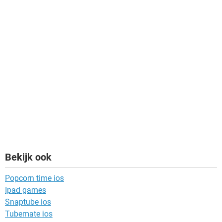
Bekijk ook
Popcorn time ios
Ipad games
Snaptube ios
Tubemate ios