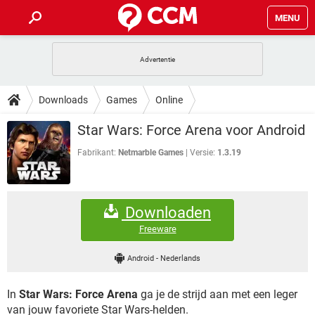
MENU
HOME
VIDEOBELLEN
GAMES
HOW-TO
Downloads
Games
Online
INSTAGRAM
WINDOWS 10
VIDEOBELLEN
GAMES
DOWNLOADS
Star Wars: Force Arena voor Android
NETFLIX
CORONAVIRUS
INSTAGRAM
WINDOWS 10
GRATIS
VIDEOBELLEN
SNAPCHAT
GAMES
Fabrikant:
Netmarble Games
Versie:
1.3.19
FORUM
NETFLIX
CORONAVIRUS
TIKTOK
INSTAGRAM
WINDOWS 10
GRATIS
VIDEOBELLEN
SNAPCHAT
GAMES
ARTIKELEN
NETFLIX
CORONAVIRUS
Downloaden
TIKTOK
INSTAGRAM
WINDOWS 10
GRATIS
VIDEOBELLEN
SNAPCHAT
GAMES
Freeware
NETFLIX
CORONAVIRUS
TIKTOK
INSTAGRAM
WINDOWS 10
Android
-
Nederlands
GRATIS
SNAPCHAT
NETFLIX
CORONAVIRUS
TIKTOK
In
Star Wars: Force Arena
ga je de strijd aan met een leger
GRATIS
SNAPCHAT
van jouw favoriete Star Wars-helden.