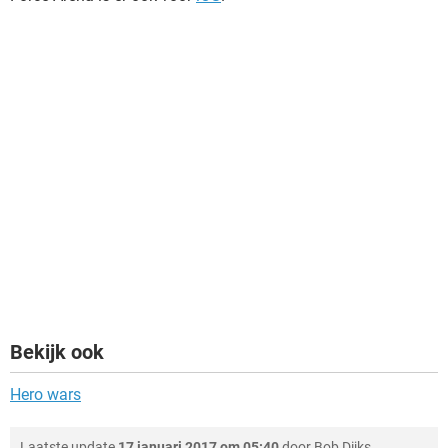
Bekijk ook
Hero wars
Laatste update
17 januari 2017 om 05:40
door
Bob Dijks
.