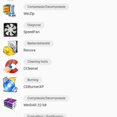
Compressie/Decompressie
WinZip
Diagnose
SpeedFan
Bestandsherstel
Recuva
Cleaning tools
CCleaner
Burning
CDBurnerXP
Compressie/Decompressie
WinRAR 32-bit
Formatting / Partitioning