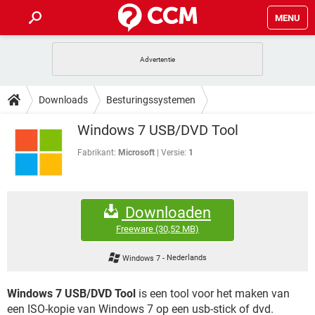
MENU
HOME
VIDEOBELLEN
GAMES
HOW-TO
Downloads
Besturingssystemen
INSTAGRAM
WINDOWS 10
VIDEOBELLEN
GAMES
DOWNLOADS
Windows 7 USB/DVD Tool
NETFLIX
CORONAVIRUS
INSTAGRAM
WINDOWS 10
GRATIS
VIDEOBELLEN
SNAPCHAT
GAMES
Fabrikant:
Microsoft
Versie:
1
FORUM
NETFLIX
CORONAVIRUS
TIKTOK
INSTAGRAM
WINDOWS 10
GRATIS
VIDEOBELLEN
SNAPCHAT
GAMES
ARTIKELEN
NETFLIX
CORONAVIRUS
Downloaden
TIKTOK
INSTAGRAM
WINDOWS 10
GRATIS
VIDEOBELLEN
SNAPCHAT
GAMES
Freeware
(30,52 MB)
NETFLIX
CORONAVIRUS
TIKTOK
INSTAGRAM
WINDOWS 10
Windows 7
-
Nederlands
GRATIS
SNAPCHAT
NETFLIX
CORONAVIRUS
TIKTOK
Windows 7 USB/DVD Tool
is een tool voor het maken van
GRATIS
SNAPCHAT
een ISO-kopie van Windows 7 op een usb-stick of dvd.