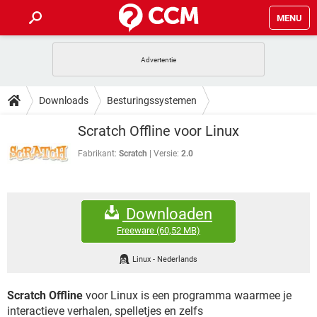
MENU
HOME
VIDEOBELLEN
GAMES
HOW-TO
Downloads
Besturingssystemen
INSTAGRAM
WINDOWS 10
VIDEOBELLEN
GAMES
DOWNLOADS
Scratch Offline voor Linux
NETFLIX
CORONAVIRUS
INSTAGRAM
WINDOWS 10
GRATIS
VIDEOBELLEN
SNAPCHAT
GAMES
Fabrikant:
Scratch
Versie:
2.0
FORUM
NETFLIX
CORONAVIRUS
TIKTOK
INSTAGRAM
WINDOWS 10
GRATIS
VIDEOBELLEN
SNAPCHAT
GAMES
ARTIKELEN
NETFLIX
CORONAVIRUS
Downloaden
TIKTOK
INSTAGRAM
WINDOWS 10
GRATIS
VIDEOBELLEN
SNAPCHAT
GAMES
Freeware
(60,52 MB)
NETFLIX
CORONAVIRUS
TIKTOK
INSTAGRAM
WINDOWS 10
Linux
-
Nederlands
GRATIS
SNAPCHAT
NETFLIX
CORONAVIRUS
TIKTOK
Scratch Offline
voor Linux is een programma waarmee je
GRATIS
SNAPCHAT
interactieve verhalen, spelletjes en zelfs