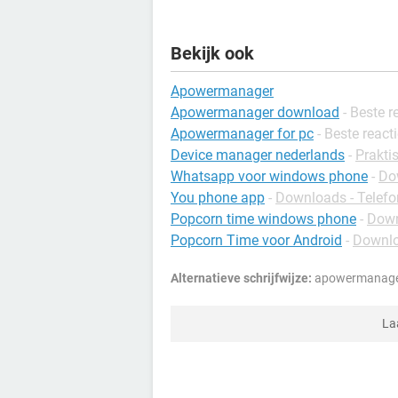
Bekijk ook
Apowermanager
Apowermanager download
- Beste r
Apowermanager for pc
- Beste react
Device manager nederlands
-
Prakti
Whatsapp voor windows phone
-
Do
You phone app
-
Downloads - Telefo
Popcorn time windows phone
-
Down
Popcorn Time voor Android
-
Downlo
Alternatieve schrijfwijze:
apowermanager
La