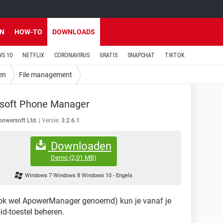
EN
HOW-TO
DOWNLOADS
S 10
NETFLIX
CORONAVIRUS
GRATIS
SNAPCHAT
TIKTOK
en
File management
soft Phone Manager
powersoft Ltd.
Versie:
3.2.6.1
Downloaden
Demo
(2,01 MB)
Windows 7 Windows 8 Windows 10
-
Engels
ok wel ApowerManager genoemd) kun je vanaf je
id-toestel beheren.