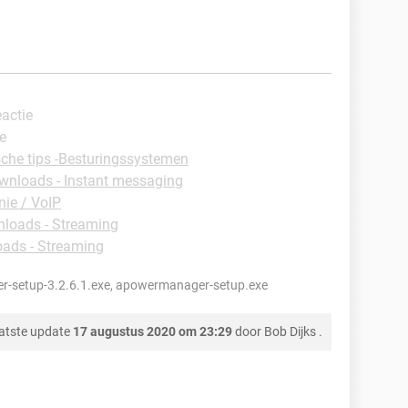
eactie
ie
sche tips -Besturingssystemen
wnloads - Instant messaging
nie / VoIP
loads - Streaming
ads - Streaming
-setup-3.2.6.1.exe, apowermanager-setup.exe
atste update
17 augustus 2020 om 23:29
door
Bob Dijks
.