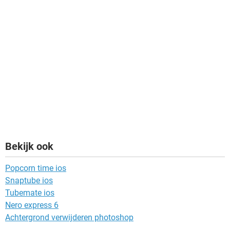
Bekijk ook
Popcorn time ios
Snaptube ios
Tubemate ios
Nero express 6
Achtergrond verwijderen photoshop