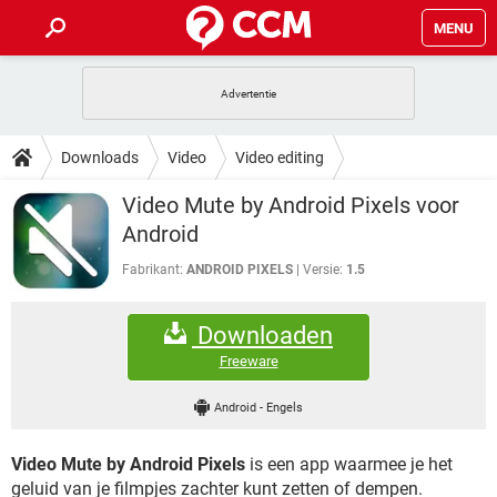
MENU
HOME
VIDEOBELLEN
GAMES
HOW-TO
Downloads
Video
Video editing
INSTAGRAM
WINDOWS 10
VIDEOBELLEN
GAMES
DOWNLOADS
Video Mute by Android Pixels voor
NETFLIX
CORONAVIRUS
INSTAGRAM
WINDOWS 10
Android
GRATIS
VIDEOBELLEN
SNAPCHAT
GAMES
FORUM
NETFLIX
CORONAVIRUS
Fabrikant:
ANDROID PIXELS
Versie:
1.5
TIKTOK
INSTAGRAM
WINDOWS 10
GRATIS
VIDEOBELLEN
SNAPCHAT
GAMES
ARTIKELEN
NETFLIX
CORONAVIRUS
Downloaden
TIKTOK
INSTAGRAM
WINDOWS 10
GRATIS
VIDEOBELLEN
SNAPCHAT
GAMES
Freeware
NETFLIX
CORONAVIRUS
TIKTOK
INSTAGRAM
WINDOWS 10
Android
-
Engels
GRATIS
SNAPCHAT
NETFLIX
CORONAVIRUS
TIKTOK
Video Mute by Android Pixels
is een app waarmee je het
GRATIS
SNAPCHAT
geluid van je filmpjes zachter kunt zetten of dempen.