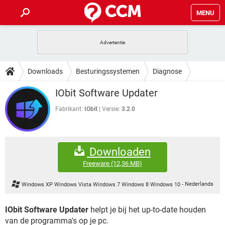
MENU
HOME
VIDEOBELLEN
GAMES
HOW-TO
Downloads
Besturingssystemen
Diagnose
INSTAGRAM
WINDOWS 10
VIDEOBELLEN
GAMES
DOWNLOADS
IObit Software Updater
NETFLIX
CORONAVIRUS
INSTAGRAM
WINDOWS 10
GRATIS
VIDEOBELLEN
SNAPCHAT
GAMES
Fabrikant:
IObit
Versie:
3.2.0
FORUM
NETFLIX
CORONAVIRUS
TIKTOK
INSTAGRAM
WINDOWS 10
GRATIS
VIDEOBELLEN
SNAPCHAT
GAMES
ARTIKELEN
NETFLIX
CORONAVIRUS
Downloaden
TIKTOK
INSTAGRAM
WINDOWS 10
GRATIS
VIDEOBELLEN
SNAPCHAT
GAMES
Freeware
(12,36 MB)
NETFLIX
CORONAVIRUS
TIKTOK
INSTAGRAM
WINDOWS 10
Windows XP Windows Vista Windows 7 Windows 8 Windows 10
-
Nederlands
GRATIS
SNAPCHAT
NETFLIX
CORONAVIRUS
TIKTOK
IObit Software Updater
helpt je bij het up-to-date houden
GRATIS
SNAPCHAT
van de programma's op je pc.