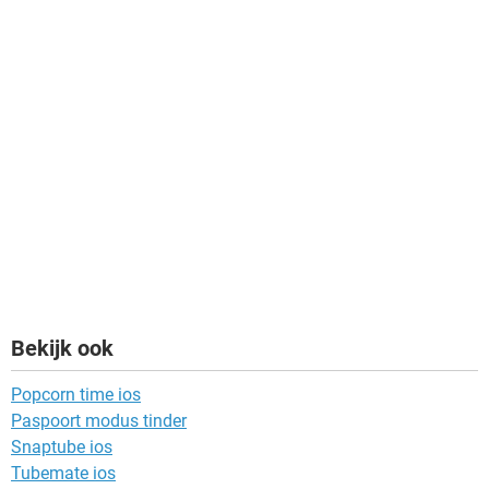
Bekijk ook
Popcorn time ios
Paspoort modus tinder
Snaptube ios
Tubemate ios