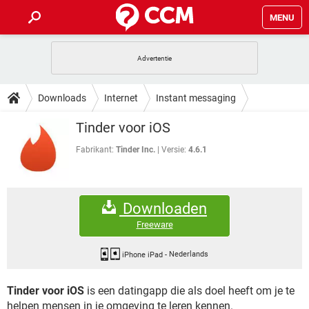
MENU
HOME
VIDEOBELLEN
GAMES
HOW-TO
Downloads
Internet
Instant messaging
INSTAGRAM
WINDOWS 10
VIDEOBELLEN
GAMES
DOWNLOADS
Tinder voor iOS
NETFLIX
CORONAVIRUS
INSTAGRAM
WINDOWS 10
GRATIS
VIDEOBELLEN
SNAPCHAT
GAMES
Fabrikant:
Tinder Inc.
Versie:
4.6.1
FORUM
NETFLIX
CORONAVIRUS
TIKTOK
INSTAGRAM
WINDOWS 10
GRATIS
VIDEOBELLEN
SNAPCHAT
GAMES
ARTIKELEN
NETFLIX
CORONAVIRUS
Downloaden
TIKTOK
INSTAGRAM
WINDOWS 10
GRATIS
VIDEOBELLEN
SNAPCHAT
GAMES
Freeware
NETFLIX
CORONAVIRUS
TIKTOK
INSTAGRAM
WINDOWS 10
GRATIS
SNAPCHAT
iPhone iPad
-
Nederlands
NETFLIX
CORONAVIRUS
TIKTOK
Tinder voor iOS
is een datingapp die als doel heeft om je te
GRATIS
SNAPCHAT
helpen mensen in je omgeving te leren kennen.