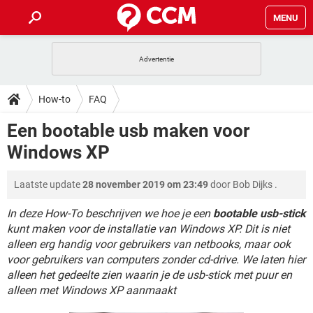
MENU
HOME
VIDEOBELLEN
GAMES
HOW-TO
How-to
FAQ
INSTAGRAM
WINDOWS 10
VIDEOBELLEN
GAMES
DOWNLOADS
Een bootable usb maken voor
NETFLIX
CORONAVIRUS
INSTAGRAM
WINDOWS 10
Windows XP
GRATIS
VIDEOBELLEN
SNAPCHAT
GAMES
FORUM
NETFLIX
CORONAVIRUS
TIKTOK
INSTAGRAM
WINDOWS 10
Laatste update
28 november 2019 om 23:49
door
Bob Dijks
.
GRATIS
VIDEOBELLEN
SNAPCHAT
GAMES
ARTIKELEN
NETFLIX
CORONAVIRUS
TIKTOK
INSTAGRAM
WINDOWS 10
In deze How-To beschrijven we hoe je een
bootable usb-stick
GRATIS
VIDEOBELLEN
SNAPCHAT
GAMES
kunt maken voor de installatie van Windows XP. Dit is niet
NETFLIX
CORONAVIRUS
alleen erg handig voor gebruikers van netbooks, maar ook
TIKTOK
INSTAGRAM
WINDOWS 10
voor gebruikers van computers zonder cd-drive. We laten hier
GRATIS
SNAPCHAT
NETFLIX
CORONAVIRUS
alleen het gedeelte zien waarin je de usb-stick met puur en
TIKTOK
alleen met Windows XP aanmaakt
GRATIS
SNAPCHAT