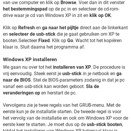
van uw computer en klik op
Browse
. Voer dan in dit venster
het bestemmingspad
op de pc in en selecteer de cd-rom-
drive waar je cd van Windows XP in zit en
klik op OK
.
Klik op
Refresh
en
ga naar het pijltje
direct aan de linkerkant
en
selecteer de usb-stick
die je gaat gebruiken om XP te
booten.Selecteer
Fixed
. Klik op
Go
. Wacht tot het kopiëren
klaar is. Sluit daarna het programma af.
Windows XP installeren
We gaan nu over tot het
installeren van XP
. De procedure is
vrij eenvoudig. Steek eerst je
usb-stick
in je netbook en
ga
naar de BIOS
. Stel de BIOS-parameters zodanig in dat je pc
vanaf een usb-stick kan worden geboot.
Sla de
veranderingen op
en herstart de pc.
Vervolgens zie je twee regels van het GRUB-menu. Met de
eerste kun je de installatie starten. De tweede regel is voor
het vervolg van de installatie en ook om Windows XP voor de
eerste keer te starten. Je moet dus op de
usb-stick booten
,
totdat het installeren van Windows XP helemaal klaar is.