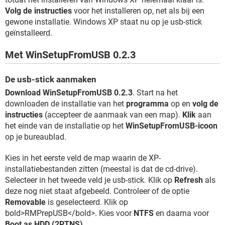
Volg de instructies
voor het installeren op, net als bij een
gewone installatie. Windows XP staat nu op je usb-stick
geïnstalleerd.
Met WinSetupFromUSB 0.2.3
De usb-stick aanmaken
Download WinSetupFromUSB 0.2.3
. Start na het
downloaden de installatie van het
programma
op en
volg de
instructies
(accepteer de aanmaak van een map).
Klik
aan
het einde van de installatie op het
WinSetupFromUSB-icoon
op je bureaublad.
Kies in het eerste veld de map waarin de XP-
installatiebestanden zitten (meestal is dat de cd-drive).
Selecteer in het tweede veld je usb-stick. Klik op
Refresh
als
deze nog niet staat afgebeeld. Controleer of de optie
Removable
is geselecteerd. Klik op
bold>RMPrepUSB</bold>. Kies voor
NTFS
en daarna voor
Boot as HDD (2PTNS)
.