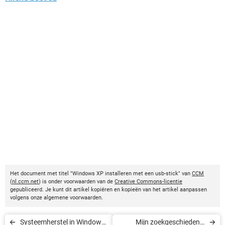
Het document met titel "Windows XP installeren met een usb-stick" van
CCM
(
nl.ccm.net
) is onder voorwaarden van de
Creative Commons-licentie
gepubliceerd. Je kunt dit artikel kopiëren en kopieën van het artikel aanpassen
volgens onze algemene voorwaarden.
Systeemherstel in Windows
Mijn zoekgeschiedenis