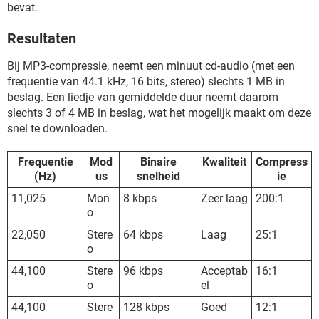
bevat.
Resultaten
Bij MP3-compressie, neemt een minuut cd-audio (met een
frequentie van 44.1 kHz, 16 bits, stereo) slechts 1 MB in
beslag. Een liedje van gemiddelde duur neemt daarom
slechts 3 of 4 MB in beslag, wat het mogelijk maakt om deze
snel te downloaden.
Frequentie
Mod
Binaire
Kwaliteit
Compress
(Hz)
us
snelheid
ie
11,025
Mon
8 kbps
Zeer laag
200:1
o
22,050
Stere
64 kbps
Laag
25:1
o
44,100
Stere
96 kbps
Acceptab
16:1
o
el
44,100
Stere
128 kbps
Goed
12:1