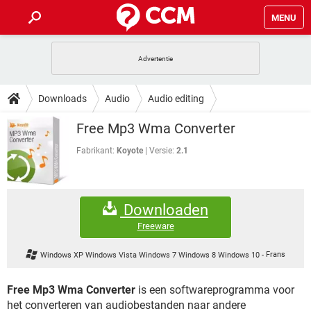
MENU
HOME
VIDEOBELLEN
GAMES
HOW-TO
Downloads
Audio
Audio editing
INSTAGRAM
WINDOWS 10
VIDEOBELLEN
GAMES
DOWNLOADS
Free Mp3 Wma Converter
NETFLIX
CORONAVIRUS
INSTAGRAM
WINDOWS 10
GRATIS
VIDEOBELLEN
SNAPCHAT
GAMES
Fabrikant:
Koyote
Versie:
2.1
FORUM
NETFLIX
CORONAVIRUS
TIKTOK
INSTAGRAM
WINDOWS 10
GRATIS
VIDEOBELLEN
SNAPCHAT
GAMES
ARTIKELEN
NETFLIX
CORONAVIRUS
Downloaden
TIKTOK
INSTAGRAM
WINDOWS 10
GRATIS
VIDEOBELLEN
SNAPCHAT
GAMES
Freeware
NETFLIX
CORONAVIRUS
TIKTOK
INSTAGRAM
WINDOWS 10
Windows XP Windows Vista Windows 7 Windows 8 Windows 10
-
Frans
GRATIS
SNAPCHAT
NETFLIX
CORONAVIRUS
TIKTOK
Free Mp3 Wma Converter
is een softwareprogramma voor
GRATIS
SNAPCHAT
het converteren van audiobestanden naar andere