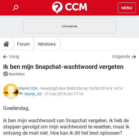
MENU
HOME
VIDEOBELLEN
GAMES
HOW-TO
Forum
Windows
INSTAGRAM
WINDOWS 10
VIDEOBELLEN
GAMES
DOWNLOADS
Vorig
Volgende
NETFLIX
CORONAVIRUS
INSTAGRAM
WINDOWS 10
Ik ben mijn Snapchat-wachtwoord vergeten
GRATIS
VIDEOBELLEN
SNAPCHAT
GAMES
FORUM
NETFLIX
CORONAVIRUS
Gesloten
TIKTOK
INSTAGRAM
WINDOWS 10
GRATIS
VIDEOBELLEN
SNAPCHAT
GAMES
ARTIKELEN
NETFLIX
Marie1324
- Gewijzigd door BobCCM op 16/06/2016 à 14:14
CORONAVIRUS
TIKTOK
INSTAGRAM
WINDOWS 10
Marije_63
-
31 mei 2016 om 17:16
GRATIS
VIDEOBELLEN
SNAPCHAT
GAMES
NETFLIX
CORONAVIRUS
Goedendag,
TIKTOK
INSTAGRAM
WINDOWS 10
GRATIS
SNAPCHAT
ik ben mijn wachtwoord van Snapchat vergeten. ik heb de
NETFLIX
CORONAVIRUS
TIKTOK
stappen gevolgd om mijn wachtwoord te resetten, maar ik
GRATIS
SNAPCHAT
ontvang de mail niet. Hoe kan ik dit het best oplossen?