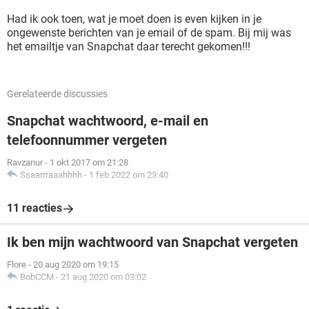
Had ik ook toen, wat je moet doen is even kijken in je
ongewenste berichten van je email of de spam. Bij mij was
het emailtje van Snapchat daar terecht gekomen!!!
Gerelateerde discussies
Snapchat wachtwoord, e-mail en
telefoonnummer vergeten
Ravzanur
-
1 okt 2017 om 21:28
Ssaarrraaahhhh
-
1 feb 2022 om 23:40
11 reacties
Ik ben mijn wachtwoord van Snapchat vergeten
Flore
-
20 aug 2020 om 19:15
BobCCM
-
21 aug 2020 om 03:02