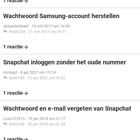
1 reactie
Wachtwoord Samsung-account herstellen
akloosterboerl
-
15 mrt 2017 om 16:54
RoelCCM
-
21 mrt 2017 om 09:11
1 reactie
Snapchat inloggen zonder het oude nummer
Incilayd
-
8 apr 2021 om 15:14
BobCCM
-
13 apr 2021 om 05:42
1 reactie
Wachtwoord en e-mail vergeten van Snapchat
Love121415
-
19 jan 2019 om 21:17
BobCCM
-
20 jan 2019 om 01:24
1 reactie