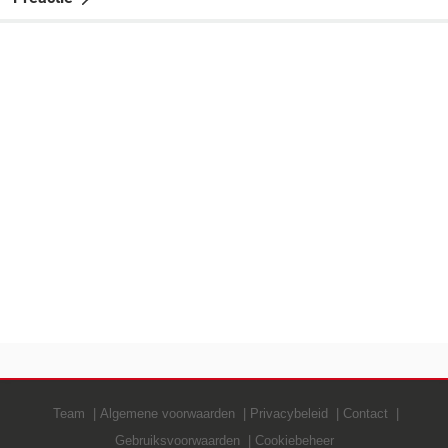
Team
Algemene voorwaarden
Privacybeleid
Contact
Gebruiksvoorwaarden
Cookiebeheer