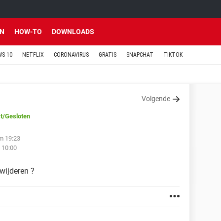
EN
HOW-TO
DOWNLOADS
S 10
NETFLIX
CORONAVIRUS
GRATIS
SNAPCHAT
TIKTOK
Volgende
t
/Gesloten
m 19:23
 10:00
wijderen ?