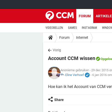
FORUM
ARTIKEL
VIDEOBELLEN
GAMES
INSTAGRAM
WINDOW
Forum
Internet
Vorig
Account CCM wissen
Opgelos
Anonieme gebruiker
- 29 dec 2015 o
Eline Verhoef
-
6 jan 2016 om
Hoe kan ik het Account van CCM ver
Share