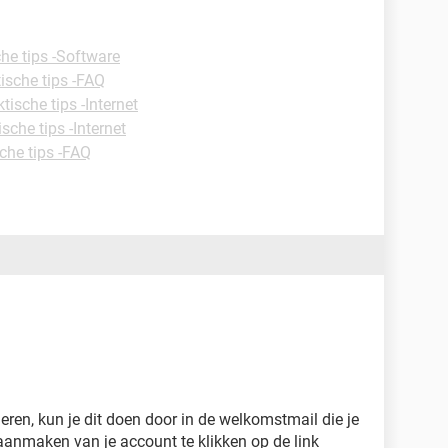
che tips -Software
ische tips -FAQ
tische tips -Internet
ische tips -Internet
che tips -FAQ
eren, kun je dit doen door in de welkomstmail die je
aanmaken van je account te klikken op de link