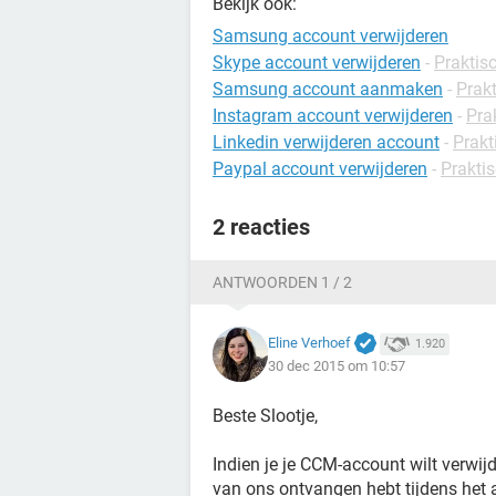
Bekijk ook:
Samsung account verwijderen
Skype account verwijderen
-
Praktis
Samsung account aanmaken
-
Prakt
Instagram account verwijderen
-
Prak
Linkedin verwijderen account
-
Prakt
Paypal account verwijderen
-
Praktis
2 reacties
ANTWOORDEN 1 / 2
Eline Verhoef
1.920
30 dec 2015 om 10:57
Beste Slootje,
Indien je je CCM-account wilt verwijd
van ons ontvangen hebt tijdens het 