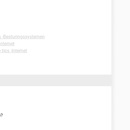
ps -Besturingssystemen
Internet
 tips -Internet
e?