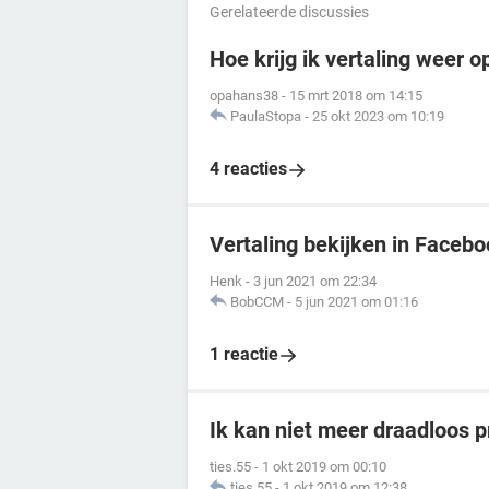
Gerelateerde discussies
Hoe krijg ik vertaling weer 
opahans38
-
15 mrt 2018 om 14:15
PaulaStopa
-
25 okt 2023 om 10:19
4 reacties
Vertaling bekijken in Faceb
Henk
-
3 jun 2021 om 22:34
BobCCM
-
5 jun 2021 om 01:16
1 reactie
Ik kan niet meer draadloos p
ties.55
-
1 okt 2019 om 00:10
ties.55
-
1 okt 2019 om 12:38