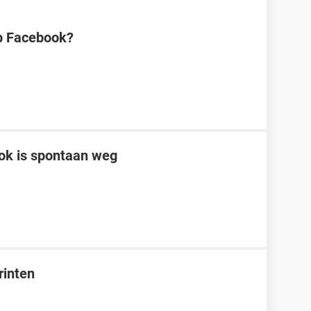
op Facebook?
ook is spontaan weg
rinten