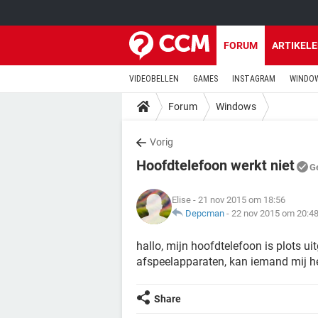
FORUM
ARTIKEL
VIDEOBELLEN
GAMES
INSTAGRAM
WINDOW
Forum
Windows
Vorig
Hoofdtelefoon werkt niet
G
Elise
- 21 nov 2015 om 18:56
Depcman
-
22 nov 2015 om 20:4
hallo, mijn hoofdtelefoon is plots ui
afspeelapparaten, kan iemand mij h
Share