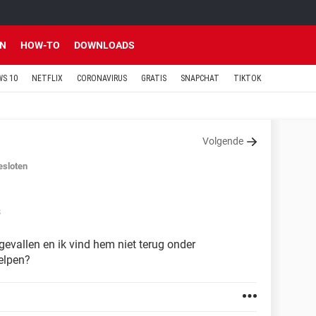
EN
HOW-TO
DOWNLOADS
S 10
NETFLIX
CORONAVIRUS
GRATIS
SNAPCHAT
TIKTOK
Volgende
esloten
8
tgevallen en ik vind hem niet terug onder
elpen?