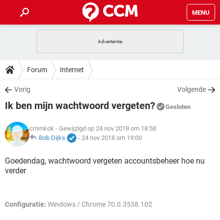
MENU
HOME
VIDEOBELLEN
GAMES
HOW-TO
Forum
Internet
INSTAGRAM
WINDOWS 10
VIDEOBELLEN
GAMES
DOWNLOADS
Vorig
Volgende
NETFLIX
CORONAVIRUS
INSTAGRAM
WINDOWS 10
Ik ben mijn wachtwoord vergeten?
GRATIS
VIDEOBELLEN
SNAPCHAT
GAMES
Gesloten
FORUM
NETFLIX
CORONAVIRUS
TIKTOK
INSTAGRAM
WINDOWS 10
cmmkok
- Gewijzigd op 24 nov 2018 om 18:58
GRATIS
VIDEOBELLEN
SNAPCHAT
GAMES
ARTIKELEN
Bob Dijks
-
24 nov 2018 om 19:00
NETFLIX
CORONAVIRUS
TIKTOK
INSTAGRAM
WINDOWS 10
GRATIS
VIDEOBELLEN
SNAPCHAT
GAMES
Goedendag, wachtwoord vergeten accountsbeheer hoe nu
NETFLIX
CORONAVIRUS
verder
TIKTOK
INSTAGRAM
WINDOWS 10
GRATIS
SNAPCHAT
NETFLIX
CORONAVIRUS
TIKTOK
Configuratie:
Windows / Chrome 70.0.3538.102
GRATIS
SNAPCHAT