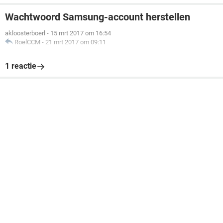
Wachtwoord Samsung-account herstellen
akloosterboerl
-
15 mrt 2017 om 16:54
RoelCCM
-
21 mrt 2017 om 09:11
1 reactie