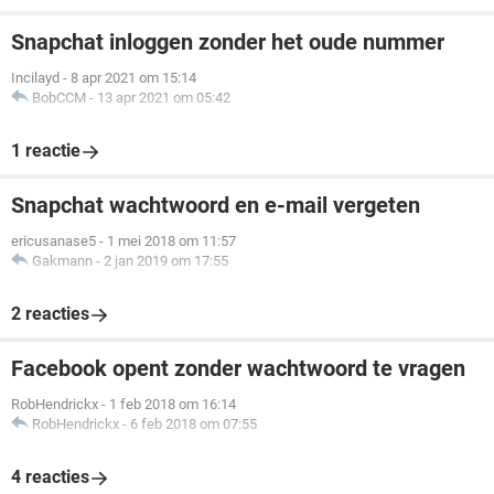
Snapchat inloggen zonder het oude nummer
Incilayd
-
8 apr 2021 om 15:14
BobCCM
-
13 apr 2021 om 05:42
1 reactie
Snapchat wachtwoord en e-mail vergeten
ericusanase5
-
1 mei 2018 om 11:57
Gakmann
-
2 jan 2019 om 17:55
2 reacties
Facebook opent zonder wachtwoord te vragen
RobHendrickx
-
1 feb 2018 om 16:14
RobHendrickx
-
6 feb 2018 om 07:55
4 reacties