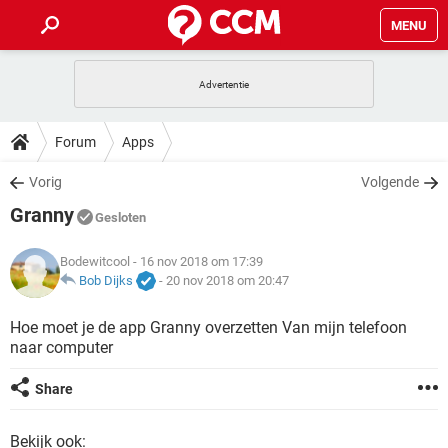
MENU
HOME
VIDEOBELLEN
GAMES
HOW-TO
Forum
Apps
INSTAGRAM
WINDOWS 10
VIDEOBELLEN
GAMES
DOWNLOADS
Vorig
Volgende
NETFLIX
CORONAVIRUS
INSTAGRAM
WINDOWS 10
Granny
GRATIS
VIDEOBELLEN
SNAPCHAT
GAMES
Gesloten
FORUM
NETFLIX
CORONAVIRUS
TIKTOK
INSTAGRAM
WINDOWS 10
Bodewitcool
- 16 nov 2018 om 17:39
GRATIS
VIDEOBELLEN
SNAPCHAT
GAMES
ARTIKELEN
Bob Dijks
-
20 nov 2018 om 20:47
NETFLIX
CORONAVIRUS
TIKTOK
INSTAGRAM
WINDOWS 10
GRATIS
VIDEOBELLEN
SNAPCHAT
GAMES
Hoe moet je de app Granny overzetten Van mijn telefoon
NETFLIX
CORONAVIRUS
naar computer
TIKTOK
INSTAGRAM
WINDOWS 10
GRATIS
SNAPCHAT
NETFLIX
CORONAVIRUS
Share
TIKTOK
GRATIS
SNAPCHAT
Bekijk ook: