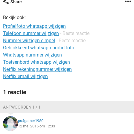
Share
TIKTOK
Bekijk ook:
Profielfoto whatsapp wijzigen
Telefoon nummer wijzigen
- Beste reactie
Nummer wijzigen simpel
- Beste reactie
Geblokkeerd whatsapp profielfoto
Whatsapp nummer wijzigen
Toetsenbord whatsapp wijzigen
Netflix rekeningnummer wijzigen
Netflix email wijzigen
1 reactie
ANTWOORDEN 1 / 1
ps4gamer1980
12 mei 2015 om 12:33