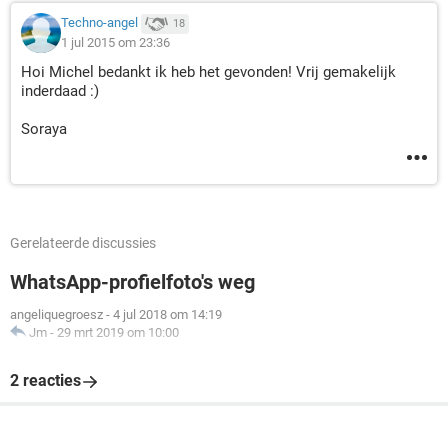
Techno-angel
18
1 jul 2015 om 23:36
Hoi Michel bedankt ik heb het gevonden! Vrij gemakelijk
inderdaad :)
Soraya
Gerelateerde discussies
WhatsApp-profielfoto's weg
angeliquegroesz
-
4 jul 2018 om 14:19
Jm
-
29 mrt 2019 om 10:00
2 reacties