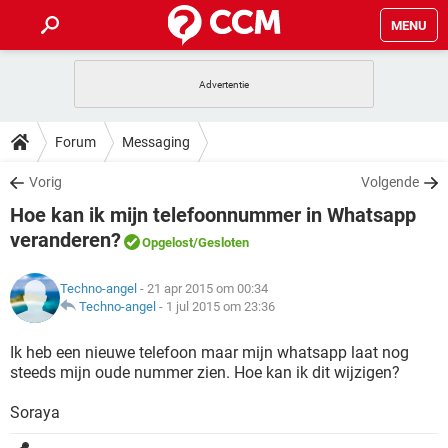
MENU
HOME
VIDEOBELLEN
GAMES
HOW-TO
Forum
Messaging
INSTAGRAM
WINDOWS 10
VIDEOBELLEN
GAMES
DOWNLOADS
Vorig
Volgende
NETFLIX
CORONAVIRUS
INSTAGRAM
WINDOWS 10
Hoe kan ik mijn telefoonnummer in Whatsapp
GRATIS
VIDEOBELLEN
SNAPCHAT
GAMES
FORUM
NETFLIX
CORONAVIRUS
veranderen?
Opgelost
/Gesloten
TIKTOK
INSTAGRAM
WINDOWS 10
GRATIS
VIDEOBELLEN
SNAPCHAT
GAMES
ARTIKELEN
NETFLIX
CORONAVIRUS
Techno-angel
- 21 apr 2015 om 00:34
TIKTOK
INSTAGRAM
WINDOWS 10
Techno-angel
-
1 jul 2015 om 23:36
GRATIS
VIDEOBELLEN
SNAPCHAT
GAMES
NETFLIX
CORONAVIRUS
Ik heb een nieuwe telefoon maar mijn whatsapp laat nog
TIKTOK
INSTAGRAM
WINDOWS 10
GRATIS
SNAPCHAT
steeds mijn oude nummer zien. Hoe kan ik dit wijzigen?
NETFLIX
CORONAVIRUS
TIKTOK
Soraya
GRATIS
SNAPCHAT