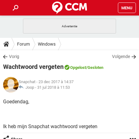
MENU
HOME
VIDEOBELLEN
GAMES
HOW-TO
Forum
Windows
INSTAGRAM
WINDOWS 10
VIDEOBELLEN
GAMES
DOWNLOADS
Vorig
Volgende
NETFLIX
CORONAVIRUS
INSTAGRAM
WINDOWS 10
Wachtwoord vergeten
GRATIS
VIDEOBELLEN
SNAPCHAT
GAMES
Opgelost
/Gesloten
FORUM
NETFLIX
CORONAVIRUS
TIKTOK
INSTAGRAM
WINDOWS 10
Snapchat
- 23 dec 2017 à 14:37
GRATIS
VIDEOBELLEN
SNAPCHAT
GAMES
ARTIKELEN
Joop -
31 jul 2018 à 11:53
NETFLIX
CORONAVIRUS
TIKTOK
INSTAGRAM
WINDOWS 10
GRATIS
VIDEOBELLEN
SNAPCHAT
GAMES
Goedendag,
NETFLIX
CORONAVIRUS
TIKTOK
INSTAGRAM
WINDOWS 10
GRATIS
SNAPCHAT
NETFLIX
CORONAVIRUS
TIKTOK
Ik heb mijn Snapchat wachtwoord vergeten
GRATIS
SNAPCHAT