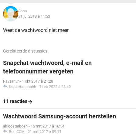
Joop
31 jul 2018 à 11:53
Weet de wachtwoord niet meer
Gerelateerde discussies
Snapchat wachtwoord, e-mail en
telefoonnummer vergeten
Ravzanur
-
1 okt 2017 à 21:28
Ssaarrraaahhhh
-
1 feb 2022 à 23:40
11 reacties
Wachtwoord Samsung-account herstellen
akloosterboerl
-
15 mrt 2017 à 16:54
RoelCCM
-
21 mrt 2017 à 09:11