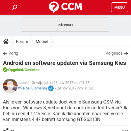
MENU
HOME
VIDEOBELLEN
GAMES
HOW-TO
Forum
Mobiel
INSTAGRAM
WINDOWS 10
VIDEOBELLEN
GAMES
DOWNLOADS
Vorig
Volgende
NETFLIX
CORONAVIRUS
INSTAGRAM
WINDOWS 10
Android en software updaten via Samsung Kies
GRATIS
VIDEOBELLEN
SNAPCHAT
GAMES
FORUM
NETFLIX
CORONAVIRUS
Opgelost
/Gesloten
TIKTOK
INSTAGRAM
WINDOWS 10
GRATIS
VIDEOBELLEN
SNAPCHAT
GAMES
ARTIKELEN
peppie
- Gewijzigd op 23 nov 2017 om 01:33
NETFLIX
CORONAVIRUS
TIKTOK
INSTAGRAM
WINDOWS 10
Roel Blomsma
-
29 nov 2017 om 01:02
GRATIS
VIDEOBELLEN
SNAPCHAT
GAMES
NETFLIX
CORONAVIRUS
Als je een software update doet van je Samsung-GSM via
TIKTOK
INSTAGRAM
WINDOWS 10
Kies voor Windows 8, verhoogt dan ook de android versie? Ik
GRATIS
SNAPCHAT
heb nu een 4.1.2 versie. Kan ik die updaten naar een versie
NETFLIX
CORONAVIRUS
TIKTOK
van minstens 4.4? betreft samsung GT-S6310N
GRATIS
SNAPCHAT