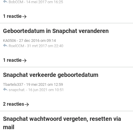
BobCCM
-
14 mei 2017 om 16:25
1 reactie
Geboortedatum in Snapchat veranderen
KA0506
-
27 dec 2016 om 09:14
RoelCCM
-
31 mrt 2017 om 22:40
1 reactie
Snapchat verkeerde geboortedatum
Tbartels337
-
19 mei 2021 om 12:59
snapchat.
-
16 jun 2021 om 10:51
2 reacties
Snapchat wachtwoord vergeten, resetten via
mail