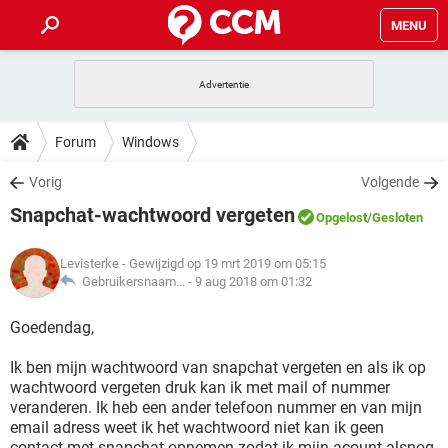
MENU
HOME
VIDEOBELLEN
GAMES
HOW-TO
Forum
Windows
INSTAGRAM
WINDOWS 10
VIDEOBELLEN
GAMES
DOWNLOADS
Vorig
Volgende
NETFLIX
CORONAVIRUS
INSTAGRAM
WINDOWS 10
Snapchat-wachtwoord vergeten
GRATIS
VIDEOBELLEN
SNAPCHAT
GAMES
Opgelost
/Gesloten
FORUM
NETFLIX
CORONAVIRUS
TIKTOK
INSTAGRAM
WINDOWS 10
Levisterke
- Gewijzigd op 19 mrt 2019 om 05:15
GRATIS
VIDEOBELLEN
SNAPCHAT
GAMES
ARTIKELEN
Gebruikersnaam... -
9 aug 2018 om 01:32
NETFLIX
CORONAVIRUS
TIKTOK
INSTAGRAM
WINDOWS 10
GRATIS
VIDEOBELLEN
SNAPCHAT
GAMES
Goedendag,
NETFLIX
CORONAVIRUS
TIKTOK
INSTAGRAM
WINDOWS 10
Ik ben mijn wachtwoord van snapchat vergeten en als ik op
GRATIS
SNAPCHAT
wachtwoord vergeten druk kan ik met mail of nummer
NETFLIX
CORONAVIRUS
TIKTOK
veranderen. Ik heb een ander telefoon nummer en van mijn
GRATIS
SNAPCHAT
email adress weet ik het wachtwoord niet kan ik geen
contact met snapchat opnemen zodat ik mijn acount alsnog