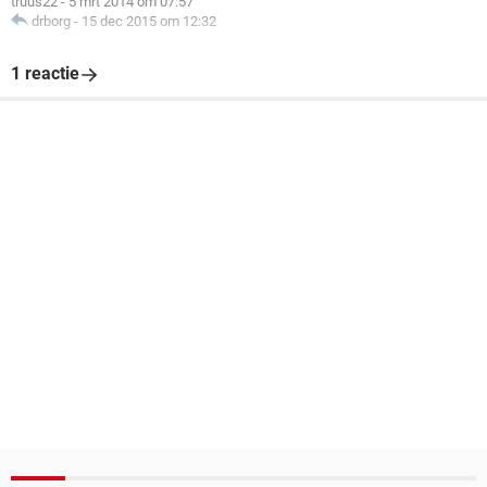
truus22
-
5 mrt 2014 om 07:57
drborg
-
15 dec 2015 om 12:32
1 reactie