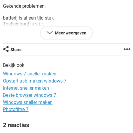
TIKTOK
Gekende problemen:
batterij is al een tijd stuk
Toetsenbord is stuk
Geheugen C/: staat overvol en d/: eingenlijk ook :p
Meer weergeven
Hij dient alleen nog maar voor virtual Dj maar ik denk dat ik
een cd teveel heb ingeladen en dat iets het begeven heeft ?
Share
in veilige modus valt hij ook gewoon uit
Bekijk ook:
Ram geheugen misschien ? of teveel op de schijven of ???
Wat is de eenvoudigste manier om dit te fixen ik heb nog een
Windows 7 sneller maken
andere laptop staan van hp maar zelfde probleem draait
Opstart usb maken windows 7
goed ook al is de batterij ook stuk loopt warm en valt uit ook
Internet sneller maken
vol rotzooi :)
Beste browser windows 7
Thnx
Windows sneller maken
Photofiltre 7
2 reacties