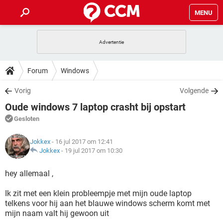
MENU
HOME
VIDEOBELLEN
GAMES
HOW-TO
Forum
Windows
INSTAGRAM
WINDOWS 10
VIDEOBELLEN
GAMES
DOWNLOADS
Vorig
Volgende
NETFLIX
CORONAVIRUS
INSTAGRAM
WINDOWS 10
Oude windows 7 laptop crasht bij opstart
GRATIS
VIDEOBELLEN
SNAPCHAT
GAMES
FORUM
NETFLIX
CORONAVIRUS
Gesloten
TIKTOK
INSTAGRAM
WINDOWS 10
GRATIS
VIDEOBELLEN
SNAPCHAT
GAMES
ARTIKELEN
NETFLIX
Jokkex
- 16 jul 2017 om 12:41
CORONAVIRUS
TIKTOK
INSTAGRAM
WINDOWS 10
Jokkex
-
19 jul 2017 om 10:30
GRATIS
VIDEOBELLEN
SNAPCHAT
GAMES
NETFLIX
CORONAVIRUS
hey allemaal ,
TIKTOK
INSTAGRAM
WINDOWS 10
GRATIS
SNAPCHAT
Ik zit met een klein probleempje met mijn oude laptop
NETFLIX
CORONAVIRUS
TIKTOK
telkens voor hij aan het blauwe windows scherm komt met
GRATIS
SNAPCHAT
mijn naam valt hij gewoon uit